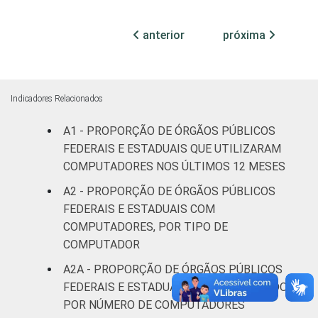
¹Base: 1.641 órgãos públicos federais e
anterior
próxima
estaduais que declararam ter acesso à
Internet nos últimos 12 meses. Respostas
múltiplas e estimuladas. Dados coletados
entre julho e outubro de 2015.
Indicadores Relacionados
A1 - PROPORÇÃO DE ÓRGÃOS PÚBLICOS
FEDERAIS E ESTADUAIS QUE UTILIZARAM
COMPUTADORES NOS ÚLTIMOS 12 MESES
A2 - PROPORÇÃO DE ÓRGÃOS PÚBLICOS
FEDERAIS E ESTADUAIS COM
COMPUTADORES, POR TIPO DE
COMPUTADOR
A2A - PROPORÇÃO DE ÓRGÃOS PÚBLICOS
FEDERAIS E ESTADUAIS COM COMPUTADOR,
POR NÚMERO DE COMPUTADORES