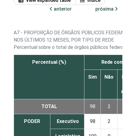
View expanded table
Índice
anterior
próxima
A7 - PROPORÇÃO DE ÓRGÃOS PÚBLICOS FEDERAIS E 
NOS ÚLTIMOS 12 MESES, POR TIPO DE REDE
Percentual sobre o total de órgãos públicos federais e 
Percentual (%)
Rede com fio
Sim
Não
Não s
Nã
respo
TOTAL
98
2
0
PODER
Executivo
98
2
1