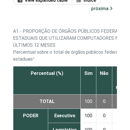
View expanded table
Índice
próxima
A1 - PROPORÇÃO DE ÓRGÃOS PÚBLICOS FEDERAIS E
ESTADUAIS QUE UTILIZARAM COMPUTADORES NOS
ÚLTIMOS 12 MESES
Percentual sobre o total de órgãos públicos federais e
estaduais¹
Percentual (%)
Sim
Não
Não s
Nã
respo
TOTAL
100
0
0
PODER
Executivo
100
0
0
Legislativo
100
0
0