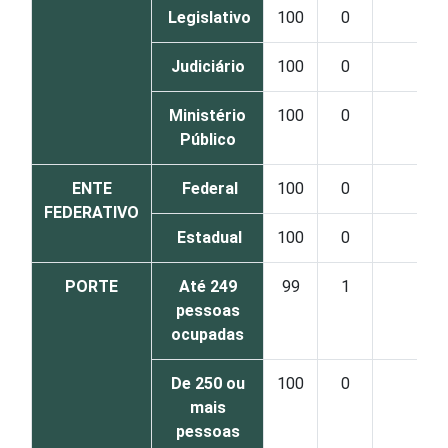
Legislativo
100
0
0
Judiciário
100
0
0
Ministério
100
0
0
Público
ENTE
Federal
100
0
0
FEDERATIVO
Estadual
100
0
0
PORTE
Até 249
99
1
0
pessoas
ocupadas
De 250 ou
100
0
0
mais
pessoas