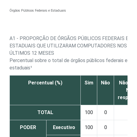
Ir para o conteúdo
Órgãos Públicos Federais e Estaduais
A1 - PROPORÇÃO DE ÓRGÃOS PÚBLICOS FEDERAIS E
ESTADUAIS QUE UTILIZARAM COMPUTADORES NOS
ÚLTIMOS 12 MESES
Percentual sobre o total de órgãos públicos federais e
estaduais¹
Percentual (%)
Sim
Não
Não sa
Não
respon
TOTAL
100
0
0
PODER
Executivo
100
0
0