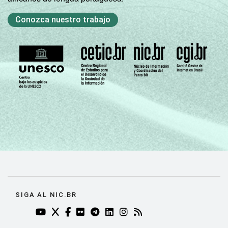
PARA USO DOS
ALUNOS
Conozca nuestro trabajo
Sem
informação
0
da escola
PARTICIPAÇÃO
Sim
4
EM ATIVIDADES
DE FORMAÇÃO
Não
18
Não sabe
93
Não
-
respondeu
Fonte: Núcleo de Informação e Coordenação
do Ponto BR. (2024). Pesquisa sobre o uso
SIGA AL NIC.BR
das tecnologias de informação e
YOUTUBE DO NIC.BR (ABRE EM NOVA ABA)
TWITTER DO NIC.BR (ABRE EM NOVA ABA)
FACEBOOK DO NIC.BR (ABRE EM NOVA AB
FLICKR DO NIC.BR (ABRE EM NOVA AB
TELEGRAM DO NIC.BR (ABRE EM N
LINKEDIN DO NIC.BR (ABRE EM
INSTAGRAM DO NIC.BR (AB
RSS DO NIC.BR (ABRE 
comunicação nos domicílios brasileiros: TIC