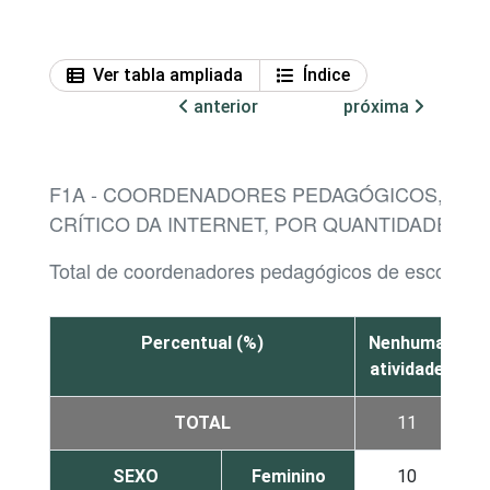
Ver tabla ampliada
Índice
anterior
próxima
F1A - COORDENADORES PEDAGÓGICOS, POR
CRÍTICO DA INTERNET, POR QUANTIDADE DE 
Total de coordenadores pedagógicos de escolas 
Percentual (%)
Nenhuma
atividade
at
TOTAL
11
SEXO
Feminino
10