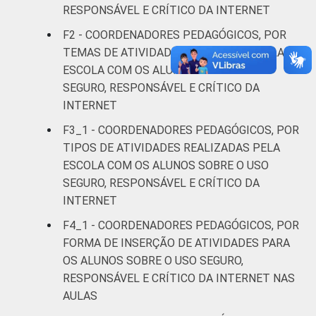
RESPONSÁVEL E CRÍTICO DA INTERNET
Rural
21
F2 - COORDENADORES PEDAGÓGICOS, POR
LOCALIZAÇÃO
Capital
2
TEMAS DE ATIVIDADES REALIZADAS PELA
ESCOLA COM OS ALUNOS SOBRE O USO
Interior
12
SEGURO, RESPONSÁVEL E CRÍTICO DA
INTERNET
DEPENDÊNCIA
Municipal
17
F3_1 - COORDENADORES PEDAGÓGICOS, POR
ADMINISTRATIVA
TIPOS DE ATIVIDADES REALIZADAS PELA
Estadual
3
ESCOLA COM OS ALUNOS SOBRE O USO
SEGURO, RESPONSÁVEL E CRÍTICO DA
Públicas
INTERNET
(Municipal,
13
Estadual e
F4_1 - COORDENADORES PEDAGÓGICOS, POR
Federal)
FORMA DE INSERÇÃO DE ATIVIDADES PARA
OS ALUNOS SOBRE O USO SEGURO,
Particular
1
RESPONSÁVEL E CRÍTICO DA INTERNET NAS
AULAS
NÍVEL DE ENSINO
Até anos