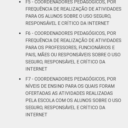
F5 - COORDENADORES PEDAGÓGICOS, POR
MAIS ELEVADO
iniciais do
19
FREQUÊNCIA DE REALIZAÇÃO DE ATIVIDADES
OFERTADO
Ensino
PARA OS ALUNOS SOBRE O USO SEGURO,
Fundamental
RESPONSÁVEL E CRÍTICO DA INTERNET
Até anos
F6 - COORDENADORES PEDAGÓGICOS, POR
finais do
FREQUÊNCIA DE REALIZAÇÃO DE ATIVIDADES
8
Ensino
PARA OS PROFESSORES, FUNCIONÁRIOS E
Fundamental
PAIS, MÃES OU RESPONSÁVEIS SOBRE O USO
SEGURO, RESPONSÁVEL E CRÍTICO DA
Até Ensino
INTERNET
Médio ou
2
F7 - COORDENADORES PEDAGÓGICOS, POR
Educação
NÍVEIS DE ENSINO PARA OS QUAIS FORAM
Profissional
OFERTADAS AS ATIVIDADES REALIZADAS
PORTE
Até 50
PELA ESCOLA COM OS ALUNOS SOBRE O USO
40
matrículas
SEGURO, RESPONSÁVEL E CRÍTICO DA
INTERNET
De 51 a 150
3
matrículas