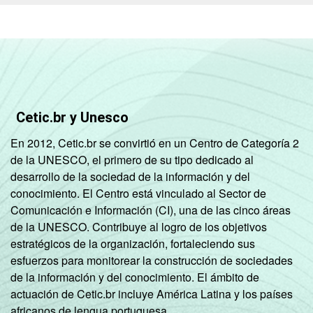
De 151 a 300
9
matrículas
De 301 a 500
1
matrículas
Cetic.br y Unesco
De 501 a
En 2012, Cetic.br se convirtió en un Centro de Categoría 2
1.000
4
de la UNESCO, el primero de su tipo dedicado al
matrículas
desarrollo de la sociedad de la información y del
conocimiento. El Centro está vinculado al Sector de
Mais de
Comunicación e Información (CI), una de las cinco áreas
1.000
5
de la UNESCO. Contribuye al logro de los objetivos
matrículas
estratégicos de la organización, fortaleciendo sus
esfuerzos para monitorear la construcción de sociedades
ESCOLA COM
Sim
6
de la información y del conocimiento. El ámbito de
INTERNET E
actuación de Cetic.br incluye América Latina y los países
COMPUTADOR
Não
20
africanos de lengua portuguesa.