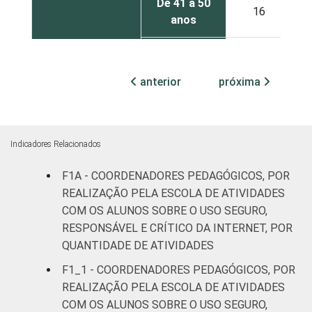
De 41 a 50
16
anos
De 51 anos
5
ou mais
anterior
próxima
REGIÃO
Norte
24
Nordeste
13
Indicadores Relacionados
Sudeste
4
F1A - COORDENADORES PEDAGÓGICOS, POR
REALIZAÇÃO PELA ESCOLA DE ATIVIDADES
Sul
2
COM OS ALUNOS SOBRE O USO SEGURO,
RESPONSÁVEL E CRÍTICO DA INTERNET, POR
Centro-
QUANTIDADE DE ATIVIDADES
11
Oeste
F1_1 - COORDENADORES PEDAGÓGICOS, POR
REALIZAÇÃO PELA ESCOLA DE ATIVIDADES
ÁREA
Urbana
5
COM OS ALUNOS SOBRE O USO SEGURO,