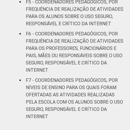
F5 - COORDENADORES PEDAGÓGICOS, POR
FREQUÊNCIA DE REALIZAÇÃO DE ATIVIDADES
LOCALIZAÇÃO
Capital
52
PARA OS ALUNOS SOBRE O USO SEGURO,
RESPONSÁVEL E CRÍTICO DA INTERNET
Interior
54
F6 - COORDENADORES PEDAGÓGICOS, POR
DEPENDÊNCIA
Municipal
46
FREQUÊNCIA DE REALIZAÇÃO DE ATIVIDADES
ADMINISTRATIVA
PARA OS PROFESSORES, FUNCIONÁRIOS E
Estadual
70
PAIS, MÃES OU RESPONSÁVEIS SOBRE O USO
SEGURO, RESPONSÁVEL E CRÍTICO DA
Públicas
INTERNET
(Municipal,
54
F7 - COORDENADORES PEDAGÓGICOS, POR
Estadual e
Federal)
NÍVEIS DE ENSINO PARA OS QUAIS FORAM
OFERTADAS AS ATIVIDADES REALIZADAS
Particular
55
PELA ESCOLA COM OS ALUNOS SOBRE O USO
SEGURO, RESPONSÁVEL E CRÍTICO DA
NÍVEL DE ENSINO
Até anos
INTERNET
MAIS ELEVADO
iniciais do
48
OFERTADO
Ensino