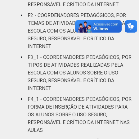
RESPONSÁVEL E CRÍTICO DA INTERNET
De 51 anos
F2 - COORDENADORES PEDAGÓGICOS, POR
59
ou mais
TEMAS DE ATIVIDADES REALIZADAS PELA
ESCOLA COM OS ALUNOS SOBRE O USO
REGIÃO
Norte
36
SEGURO, RESPONSÁVEL E CRÍTICO DA
INTERNET
Nordeste
55
F3_1 - COORDENADORES PEDAGÓGICOS, POR
TIPOS DE ATIVIDADES REALIZADAS PELA
Sudeste
57
ESCOLA COM OS ALUNOS SOBRE O USO
SEGURO, RESPONSÁVEL E CRÍTICO DA
Sul
56
INTERNET
Centro-
F4_1 - COORDENADORES PEDAGÓGICOS, POR
64
Oeste
FORMA DE INSERÇÃO DE ATIVIDADES PARA
OS ALUNOS SOBRE O USO SEGURO,
ÁREA
Urbana
59
RESPONSÁVEL E CRÍTICO DA INTERNET NAS
AULAS
Rural
43