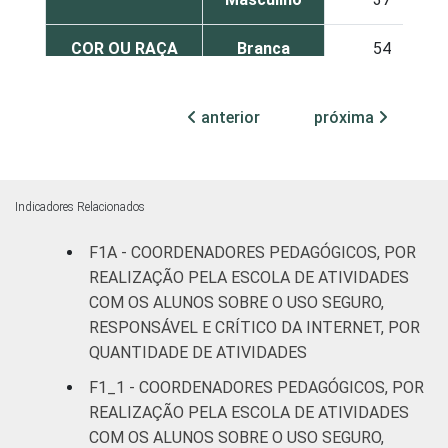
COR OU RAÇA
Branca
54
Preta
51
anterior
próxima
Parda
53
Amarela
100
Indicadores Relacionados
Indígena
54
F1A - COORDENADORES PEDAGÓGICOS, POR
REALIZAÇÃO PELA ESCOLA DE ATIVIDADES
Não
COM OS ALUNOS SOBRE O USO SEGURO,
-
respondeu
RESPONSÁVEL E CRÍTICO DA INTERNET, POR
QUANTIDADE DE ATIVIDADES
FAIXA ETÁRIA
Até 40 anos
60
F1_1 - COORDENADORES PEDAGÓGICOS, POR
REALIZAÇÃO PELA ESCOLA DE ATIVIDADES
De 41 a 50
44
COM OS ALUNOS SOBRE O USO SEGURO,
anos