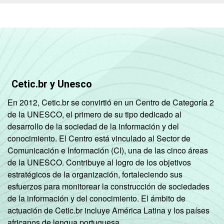
Fundamental
Até anos
finais do
50
Ensino
Fundamental
Cetic.br y Unesco
Até Ensino
En 2012, Cetic.br se convirtió en un Centro de Categoría 2
Médio ou
de la UNESCO, el primero de su tipo dedicado al
66
Educação
desarrollo de la sociedad de la información y del
Profissional
conocimiento. El Centro está vinculado al Sector de
Comunicación e Información (CI), una de las cinco áreas
PORTE
Até 50
de la UNESCO. Contribuye al logro de los objetivos
27
matrículas
estratégicos de la organización, fortaleciendo sus
esfuerzos para monitorear la construcción de sociedades
De 51 a 150
de la información y del conocimiento. El ámbito de
56
matrículas
actuación de Cetic.br incluye América Latina y los países
africanos de lengua portuguesa.