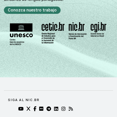
De 151 a 300
51
matrículas
Conozca nuestro trabajo
De 301 a 500
61
matrículas
De 501 a
1.000
63
matrículas
Mais de
1.000
64
matrículas
ESCOLA COM
Sim
62
INTERNET E
SIGA AL NIC.BR
COMPUTADOR
Não
42
YOUTUBE DO NIC.BR (ABRE EM NOVA ABA)
TWITTER DO NIC.BR (ABRE EM NOVA ABA)
FACEBOOK DO NIC.BR (ABRE EM NOVA AB
FLICKR DO NIC.BR (ABRE EM NOVA AB
TELEGRAM DO NIC.BR (ABRE EM N
LINKEDIN DO NIC.BR (ABRE EM
INSTAGRAM DO NIC.BR (AB
RSS DO NIC.BR (ABRE 
PARA USO DOS
ALUNOS