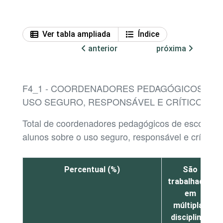
Ver tabla ampliada
Índice
anterior
próxima
F4_1 - COORDENADORES PEDAGÓGICOS, POR
USO SEGURO, RESPONSÁVEL E CRÍTICO DA 
Total de coordenadores pedagógicos de escolas d
alunos sobre o uso seguro, responsável e crítico d
Percentual (%)
São
trabalhadas
em
múltiplas
disciplinas