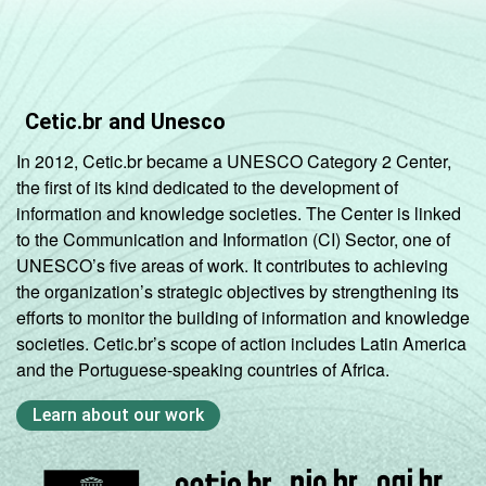
9
matrículas
De 301 a 500
1
matrículas
Cetic.br and Unesco
De 501 a
In 2012, Cetic.br became a UNESCO Category 2 Center,
1.000
4
the first of its kind dedicated to the development of
matrículas
information and knowledge societies. The Center is linked
to the Communication and Information (CI) Sector, one of
Mais de
UNESCO’s five areas of work. It contributes to achieving
1.000
5
the organization’s strategic objectives by strengthening its
matrículas
efforts to monitor the building of information and knowledge
societies. Cetic.br’s scope of action includes Latin America
ESCOLA COM
Sim
6
and the Portuguese-speaking countries of Africa.
INTERNET E
COMPUTADOR
Não
20
Learn about our work
PARA USO DOS
ALUNOS
Sem