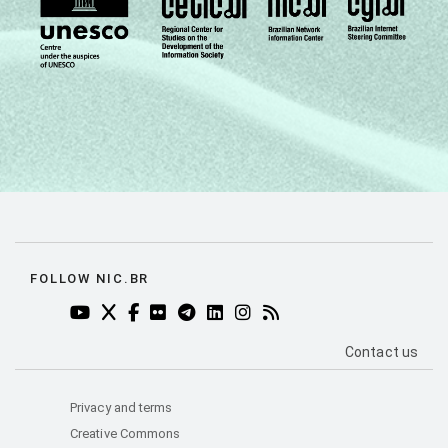
informação
0
da escola
PARTICIPAÇÃO
Sim
4
EM ATIVIDADES
DE FORMAÇÃO
Não
18
Não sabe
93
Não
-
respondeu
FOLLOW NIC.BR
Fonte: Núcleo de Informação e Coordenação
YOUTUBE DO NIC.BR (ABRE EM NOVA ABA)
TWITTER DO NIC.BR (ABRE EM NOVA ABA)
FACEBOOK DO NIC.BR (ABRE EM NOVA AB
FLICKR DO NIC.BR (ABRE EM NOVA AB
TELEGRAM DO NIC.BR (ABRE EM N
LINKEDIN DO NIC.BR (ABRE EM
INSTAGRAM DO NIC.BR (AB
RSS DO NIC.BR (ABRE 
do Ponto BR. (2024). Pesquisa sobre o uso
das tecnologias de informação e
PÁGINA DE C
Contact us
comunicação nos domicílios brasileiros: TIC
Educação 2024 [Tabelas].
Privacy and terms
Creative Commons