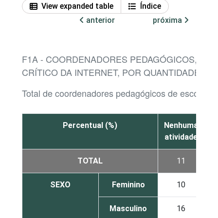
View expanded table
Índice
anterior
próxima
F1A - COORDENADORES PEDAGÓGICOS, POR
CRÍTICO DA INTERNET, POR QUANTIDADE DE 
Total de coordenadores pedagógicos de escolas 
Percentual (%)
Nenhuma
atividade
at
TOTAL
11
SEXO
Feminino
10
Masculino
16