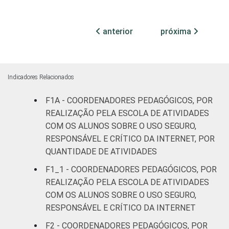
De 51 anos
5
ou mais
anterior
próxima
REGIÃO
Norte
24
Nordeste
13
Indicadores Relacionados
Sudeste
4
F1A - COORDENADORES PEDAGÓGICOS, POR
REALIZAÇÃO PELA ESCOLA DE ATIVIDADES
Sul
2
COM OS ALUNOS SOBRE O USO SEGURO,
RESPONSÁVEL E CRÍTICO DA INTERNET, POR
Centro-
QUANTIDADE DE ATIVIDADES
11
Oeste
F1_1 - COORDENADORES PEDAGÓGICOS, POR
REALIZAÇÃO PELA ESCOLA DE ATIVIDADES
ÁREA
Urbana
5
COM OS ALUNOS SOBRE O USO SEGURO,
RESPONSÁVEL E CRÍTICO DA INTERNET
Rural
21
F2 - COORDENADORES PEDAGÓGICOS, POR