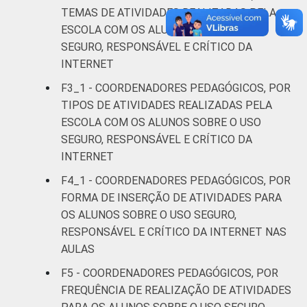
LOCALIZAÇÃO
Capital
2
TEMAS DE ATIVIDADES REALIZADAS PELA
ESCOLA COM OS ALUNOS SOBRE O USO
Interior
12
SEGURO, RESPONSÁVEL E CRÍTICO DA
INTERNET
DEPENDÊNCIA
Municipal
17
F3_1 - COORDENADORES PEDAGÓGICOS, POR
ADMINISTRATIVA
TIPOS DE ATIVIDADES REALIZADAS PELA
Estadual
3
ESCOLA COM OS ALUNOS SOBRE O USO
SEGURO, RESPONSÁVEL E CRÍTICO DA
Públicas
INTERNET
(Municipal,
13
Estadual e
F4_1 - COORDENADORES PEDAGÓGICOS, POR
Federal)
FORMA DE INSERÇÃO DE ATIVIDADES PARA
OS ALUNOS SOBRE O USO SEGURO,
Particular
1
RESPONSÁVEL E CRÍTICO DA INTERNET NAS
AULAS
NÍVEL DE ENSINO
Até anos
F5 - COORDENADORES PEDAGÓGICOS, POR
MAIS ELEVADO
iniciais do
19
FREQUÊNCIA DE REALIZAÇÃO DE ATIVIDADES
OFERTADO
Ensino