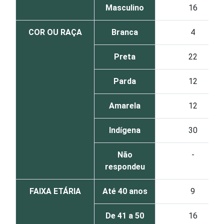
Masculino
16
COR OU RAÇA
Branca
4
Preta
22
Parda
12
Amarela
12
Indígena
30
Não
-
respondeu
FAIXA ETÁRIA
Até 40 anos
9
De 41 a 50
16