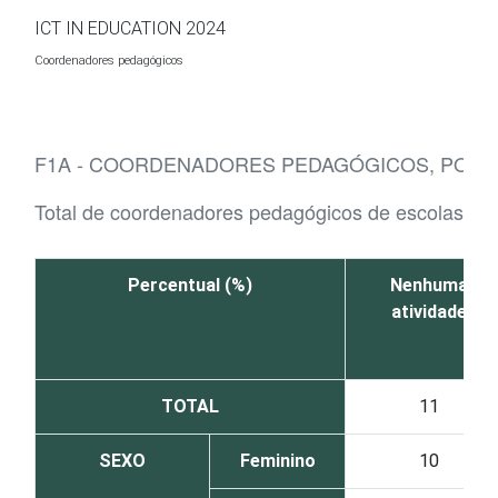
Ir para o conteúdo
ICT IN EDUCATION 2024
Coordenadores pedagógicos
F1A - COORDENADORES PEDAGÓGICOS, POR R
Total de coordenadores pedagógicos de escolas de
Percentual (%)
Nenhuma
atividade
TOTAL
11
SEXO
Feminino
10