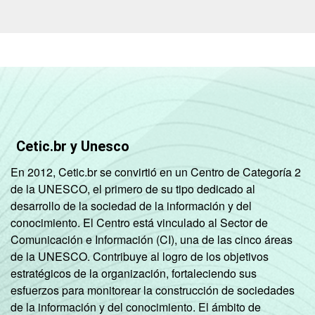
CLASSE
A
30
69
SOCIAL
B
36
64
C
40
60
DE
33
67
Cetic.br y Unesco
CONDIÇÃO
Na força de trabalho
37
63
DE
En 2012, Cetic.br se convirtió en un Centro de Categoría 2
ATIVIDADE
de la UNESCO, el primero de su tipo dedicado al
Fora da força de
38
62
desarrollo de la sociedad de la información y del
trabalho
conocimiento. El Centro está vinculado al Sector de
Comunicación e Información (CI), una de las cinco áreas
Fonte: CGI.br/NIC.br, Centro Regional de
de la UNESCO. Contribuye al logro de los objetivos
Estudos para o Desenvolvimento da
estratégicos de la organización, fortaleciendo sus
Sociedade da Informação (Cetic.br),
esfuerzos para monitorear la construcción de sociedades
Pesquisa sobre o uso das tecnologias de
de la información y del conocimiento. El ámbito de
informação e comunicação nos domicílios