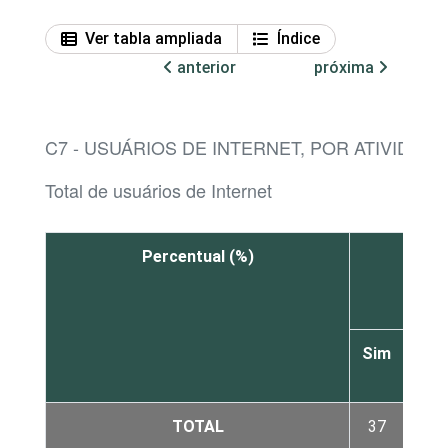
Ver tabla ampliada
Índice
anterior
próxima
C7 - USUÁRIOS DE INTERNET, POR ATIVIDADE
Total de usuários de Internet
Percentual (%)
Jogo
Sim
Não
TOTAL
37
63