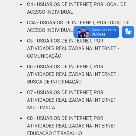
C4 - USUÁRIOS DE INTERNET, POR LOCAL DE
Superior
34
66
ACESSO INDIVIDUAL
C4A - USUÁRIOS DE INTERNET, POR LOCAL DE
FAIXA
De 10 a 15 anos
80
20
ACESSO INDIVIDUAL MAIS FREQUENTE
ETÁRIA
C5 - USUÁRIOS DE INTERNET, POR
De 16 a 24 anos
59
41
ATIVIDADES REALIZADAS NA INTERNET -
COMUNICAÇÃO
De 25 a 34 anos
40
60
C6 - USUÁRIOS DE INTERNET, POR
De 35 a 44 anos
22
78
ATIVIDADES REALIZADAS NA INTERNET -
BUSCA DE INFORMAÇÃO
De 45 a 59 anos
20
80
C7 - USUÁRIOS DE INTERNET, POR
ATIVIDADES REALIZADAS NA INTERNET -
De 60 anos ou mais
11
89
MULTIMÍDIA
RENDA
Até 1 SM
35
65
C8 - USUÁRIOS DE INTERNET, POR
FAMILIAR
ATIVIDADES REALIZADAS NA INTERNET -
Mais de 1 SM até 2
EDUCAÇÃO E TRABALHO
34
66