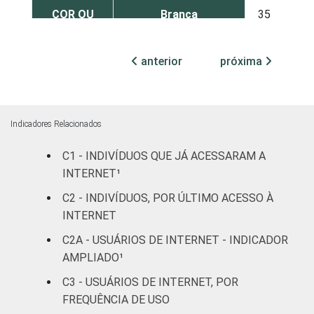
COR OU
Branca
35
65
RAÇA
Preta
39
61
anterior
próxima
Parda
38
62
Amarela
32
68
Indicadores Relacionados
Indígena
56
44
C1 - INDIVÍDUOS QUE JÁ ACESSARAM A
INTERNET¹
Não respondeu
42
58
C2 - INDIVÍDUOS, POR ÚLTIMO ACESSO À
INTERNET
GRAU DE
Analfabeto/Educação
20
79
INSTRUÇÃO
Infantil
C2A - USUÁRIOS DE INTERNET - INDICADOR
AMPLIADO¹
Fundamental
38
62
C3 - USUÁRIOS DE INTERNET, POR
FREQUÊNCIA DE USO
Médio
39
61