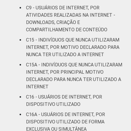
SM
C9 - USUÁRIOS DE INTERNET, POR
ATIVIDADES REALIZADAS NA INTERNET -
Mais de 2 SM até 3
41
59
DOWNLOADS, CRIAÇÃO E
SM
COMPARTILHAMENTO DE CONTEÚDO
Mais de 3 SM até 5
C15 - INDIVÍDUOS QUE NUNCA UTILIZARAM
41
59
SM
INTERNET, POR MOTIVO DECLARADO PARA
NUNCA TER UTILIZADO A INTERNET
Mais de 5 SM até 10
38
62
C15A - INDIVÍDUOS QUE NUNCA UTILIZARAM
SM
INTERNET, POR PRINCIPAL MOTIVO
DECLARADO PARA NUNCA TER UTILIZADO A
Mais de 10 SM
37
63
INTERNET
Não tem renda
61
38
C16 - USUÁRIOS DE INTERNET, POR
DISPOSITIVO UTILIZADO
Não sabe
36
64
C16A - USUÁRIOS DE INTERNET, POR
DISPOSITIVO UTILIZADO DE FORMA
Não respondeu
23
76
EXCLUSIVA OU SIMULTÂNEA