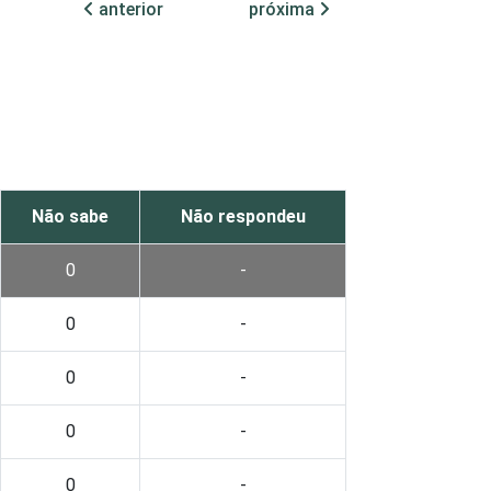
anterior
próxima
Não sabe
Não respondeu
0
-
0
-
0
-
0
-
0
-