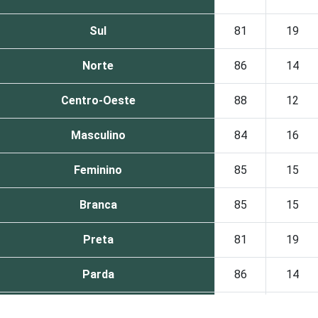
Sul
81
19
Norte
86
14
Centro-Oeste
88
12
Masculino
84
16
Feminino
85
15
Branca
85
15
Preta
81
19
Parda
86
14
Amarela
87
13