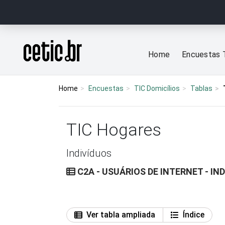
Ir para o conteúdo
Página inicial
Home
Encuestas 
Home
Encuestas
TIC Domicílios
Tablas
TIC Hogares
Indivíduos
C2A - USUÁRIOS DE INTERNET - I
Ver tabla ampliada
Índice