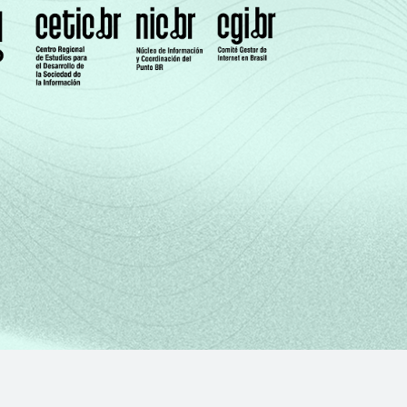
0
-
1
-
0
-
0
-
0
-
0
-
0
-
0
-
0
-