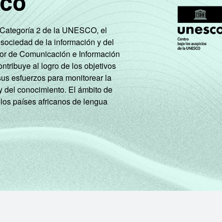
sco
Não tem renda
89
11
e Categoría 2 de la UNESCO, el
Não sabe
71
28
 sociedad de la información y del
tor de Comunicación e Información
Não respondeu
78
22
tribuye al logro de los objetivos
sus esfuerzos para monitorear la
A
96
4
y del conocimiento. El ámbito de
 los países africanos de lengua
B
94
6
C
87
13
DE
73
27
Na força de trabalho
90
10
Fora da força de trabalho
77
23