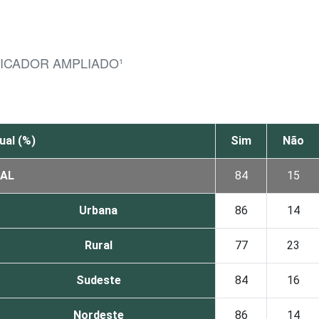
DICADOR AMPLIADO¹
ual (%)
Sim
Não
AL
84
15
Urbana
86
14
Rural
77
23
Sudeste
84
16
Nordeste
86
14