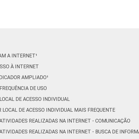
Indígena
80
20
Não respondeu
59
38
Analfabeto/Educação Infantil
36
64
RAM A INTERNET¹
Fundamental
75
25
ESSO À INTERNET
Médio
94
6
INDICADOR AMPLIADO¹
Superior
96
4
 FREQUÊNCIA DE USO
 LOCAL DE ACESSO INDIVIDUAL
De 10 a 15 anos
96
4
OR LOCAL DE ACESSO INDIVIDUAL MAIS FREQUENTE
De 16 a 24 anos
97
3
R ATIVIDADES REALIZADAS NA INTERNET - COMUNICAÇÃO
R ATIVIDADES REALIZADAS NA INTERNET - BUSCA DE INFOR
De 25 a 34 anos
96
4