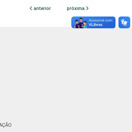
anterior
próxima
0
-
3
-
0
-
0
-
0
-
0
-
0
-
0
-
MAÇÃO
0
-