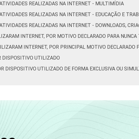
 ATIVIDADES REALIZADAS NA INTERNET - MULTIMÍDIA
De 35 a 44 anos
91
9
R ATIVIDADES REALIZADAS NA INTERNET - EDUCAÇÃO E TRA
De 45 a 59 anos
85
15
OR ATIVIDADES REALIZADAS NA INTERNET - DOWNLOADS, C
ILIZARAM INTERNET, POR MOTIVO DECLARADO PARA NUNCA 
De 60 anos ou mais
48
51
TILIZARAM INTERNET, POR PRINCIPAL MOTIVO DECLARADO 
Até 1 SM
81
18
R DISPOSITIVO UTILIZADO
POR DISPOSITIVO UTILIZADO DE FORMA EXCLUSIVA OU SIMU
Mais de 1 SM até 2 SM
82
18
Mais de 2 SM até 3 SM
88
12
Mais de 3 SM até 5 SM
93
7
Mais de 5 SM até 10 SM
96
4
Mais de 10 SM
97
3