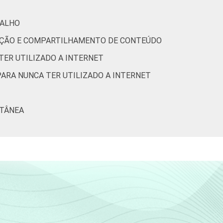
0
-
BALHO
0
-
RIAÇÃO E COMPARTILHAMENTO DE CONTEÚDO
TER UTILIZADO A INTERNET
0
-
PARA NUNCA TER UTILIZADO A INTERNET
0
-
LTÂNEA
0
-
0
-
0
-
0
-
0
-