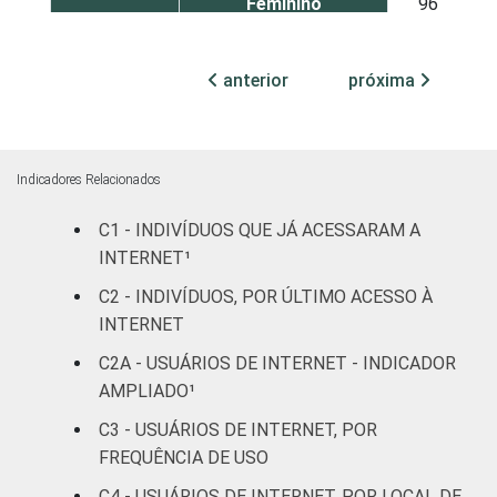
Feminino
96
COR OU
Branca
96
anterior
próxima
RAÇA
Preta
96
Parda
95
Indicadores Relacionados
Amarela
96
C1 - INDIVÍDUOS QUE JÁ ACESSARAM A
INTERNET¹
Indígena
93
C2 - INDIVÍDUOS, POR ÚLTIMO ACESSO À
INTERNET
Não respondeu
92
C2A - USUÁRIOS DE INTERNET - INDICADOR
GRAU DE
Analfabeto/Educação
AMPLIADO¹
79
INSTRUÇÃO
Infantil
C3 - USUÁRIOS DE INTERNET, POR
FREQUÊNCIA DE USO
Fundamental
92
C4 - USUÁRIOS DE INTERNET, POR LOCAL DE