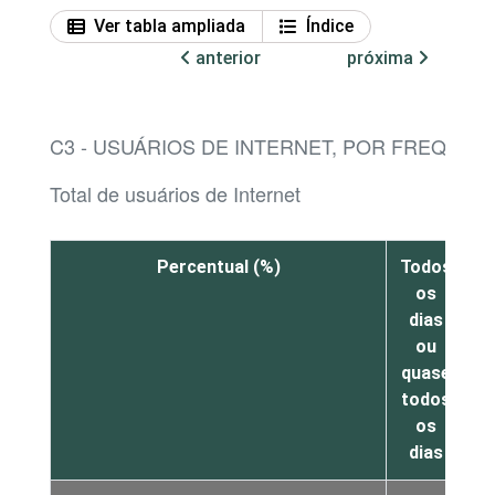
Ver tabla ampliada
Índice
anterior
próxima
C3 - USUÁRIOS DE INTERNET, POR FREQUÊN
Total de usuários de Internet
Percentual (%)
Todos
os
dias
ou
v
quase
s
todos
os
dias