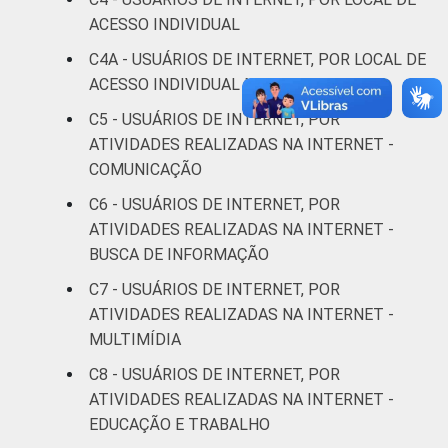
Médio
97
ACESSO INDIVIDUAL
C4A - USUÁRIOS DE INTERNET, POR LOCAL DE
Superior
99
ACESSO INDIVIDUAL MAIS FREQUENTE
FAIXA
De 10 a 15 anos
94
C5 - USUÁRIOS DE INTERNET, POR
ETÁRIA
ATIVIDADES REALIZADAS NA INTERNET -
De 16 a 24 anos
98
COMUNICAÇÃO
C6 - USUÁRIOS DE INTERNET, POR
De 25 a 34 anos
98
ATIVIDADES REALIZADAS NA INTERNET -
BUSCA DE INFORMAÇÃO
De 35 a 44 anos
96
C7 - USUÁRIOS DE INTERNET, POR
ATIVIDADES REALIZADAS NA INTERNET -
De 45 a 59 anos
96
MULTIMÍDIA
De 60 anos ou mais
85
C8 - USUÁRIOS DE INTERNET, POR
ATIVIDADES REALIZADAS NA INTERNET -
RENDA
Até 1 SM
91
EDUCAÇÃO E TRABALHO
FAMILIAR