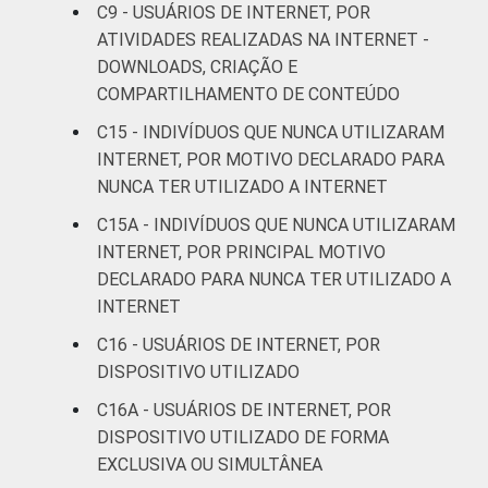
C9 - USUÁRIOS DE INTERNET, POR
Mais de 1 SM até 2
95
ATIVIDADES REALIZADAS NA INTERNET -
SM
DOWNLOADS, CRIAÇÃO E
COMPARTILHAMENTO DE CONTEÚDO
Mais de 2 SM até 3
97
SM
C15 - INDIVÍDUOS QUE NUNCA UTILIZARAM
INTERNET, POR MOTIVO DECLARADO PARA
Mais de 3 SM até 5
NUNCA TER UTILIZADO A INTERNET
97
SM
C15A - INDIVÍDUOS QUE NUNCA UTILIZARAM
INTERNET, POR PRINCIPAL MOTIVO
Mais de 5 SM até 10
99
DECLARADO PARA NUNCA TER UTILIZADO A
SM
INTERNET
Mais de 10 SM
99
C16 - USUÁRIOS DE INTERNET, POR
DISPOSITIVO UTILIZADO
Não tem renda
97
C16A - USUÁRIOS DE INTERNET, POR
DISPOSITIVO UTILIZADO DE FORMA
Não sabe
97
EXCLUSIVA OU SIMULTÂNEA