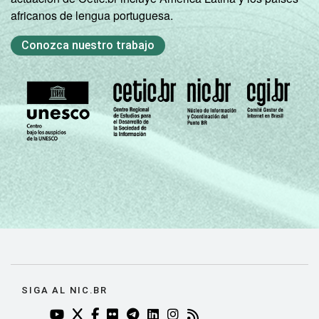
africanos de lengua portuguesa.
informação e comunicação nos domicílios
brasileiros - TIC Domicílios 2022.
Conozca nuestro trabajo
SIGA AL NIC.BR
YOUTUBE DO NIC.BR (ABRE EM NOVA ABA)
TWITTER DO NIC.BR (ABRE EM NOVA ABA)
FACEBOOK DO NIC.BR (ABRE EM NOVA AB
FLICKR DO NIC.BR (ABRE EM NOVA AB
TELEGRAM DO NIC.BR (ABRE EM N
LINKEDIN DO NIC.BR (ABRE EM
INSTAGRAM DO NIC.BR (AB
RSS DO NIC.BR (ABRE 