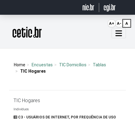
Ir para o conteúdo
A+
A-
A
Página inicial
Home
Encuestas
TIC Domicílios
Tablas
TIC Hogares
TIC Hogares
Indivíduos
C3 - USUÁRIOS DE INTERNET, POR FREQUÊNCIA DE USO