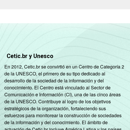
Não respondeu
98
CLASSE
A
98
SOCIAL
B
98
C
96
Cetic.br y Unesco
DE
91
En 2012, Cetic.br se convirtió en un Centro de Categoría 2
CONDIÇÃO
Na força de trabalho
96
de la UNESCO, el primero de su tipo dedicado al
DE
desarrollo de la sociedad de la información y del
ATIVIDADE
Fora da força de
conocimiento. El Centro está vinculado al Sector de
94
trabalho
Comunicación e Información (CI), una de las cinco áreas
de la UNESCO. Contribuye al logro de los objetivos
estratégicos de la organización, fortaleciendo sus
Fonte: CGI.br/NIC.br, Centro Regional de
esfuerzos para monitorear la construcción de sociedades
Estudos para o Desenvolvimento da
de la información y del conocimiento. El ámbito de
Sociedade da Informação (Cetic.br),
actuación de Cetic.br incluye América Latina y los países
Pesquisa sobre o uso das tecnologias de