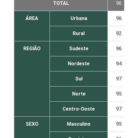
TOTAL
96
ÁREA
Urbana
96
Rural
92
REGIÃO
Sudeste
96
Nordeste
94
Sul
97
Norte
95
Centro-Oeste
97
SEXO
Masculino
95