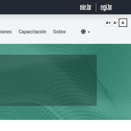
A+
A-
A
Selecionar idioma
ciones
Capacitación
Sobre