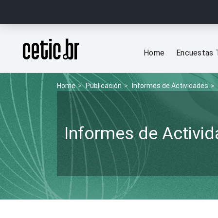
Ir para o conteúdo
Página inicial
Home
Encuestas 
Home
Publicación
Informes de Actividades
Informes de Activi