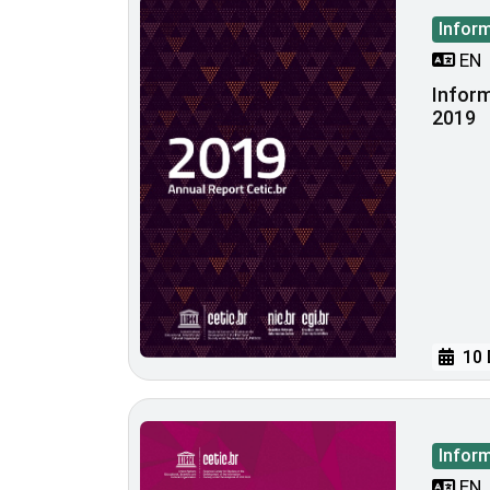
Infor
EN
Inform
2019
10 
Infor
EN