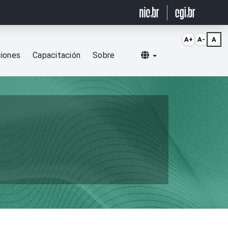
A+
A-
A
Selecionar idioma
ciones
Capacitación
Sobre