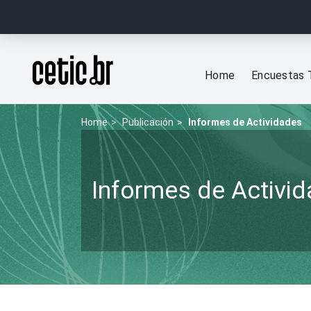
Ir para o conteúdo
Página inicial
Home
Encuestas 
Home
Publicación
Informes de Actividades
Informes de Activi