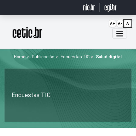
Ir para o conteúdo
A+
A-
A
Página inicial
Home
Publicación
Encuestas TIC
Salud digital
Encuestas TIC