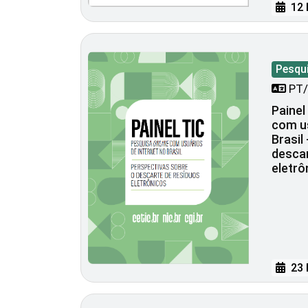
12 
Pesqu
PT/
Painel
com us
Brasil
descar
eletrô
23 