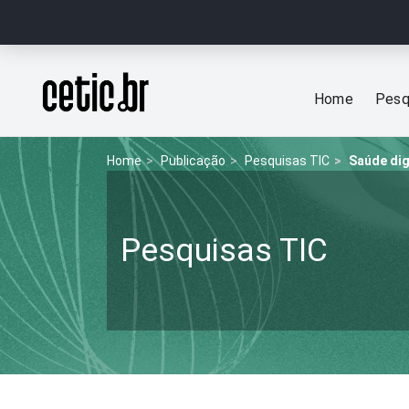
Ir para o conteúdo
Página inicial
Home
Pesq
Home
Publicação
Pesquisas TIC
Saúde dig
Pesquisas TIC