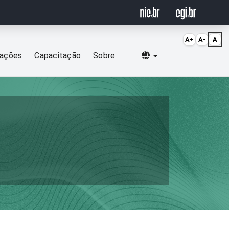
A+
A-
A
Selecionar idioma
cações
Capacitação
Sobre