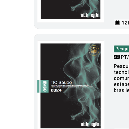
12 
Pesqu
PT/
Pesqui
tecnol
comun
estab
brasil