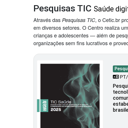
Pesquisas TIC
Saúde digi
Através das
, o Cetic.br p
Pesquisas TIC
em diversos setores. O Centro realiza u
crianças e adolescentes — além de pesqui
organizações sem fins lucrativos e prove
Pesqu
PT/
Pesqui
tecnol
comun
estab
brasil