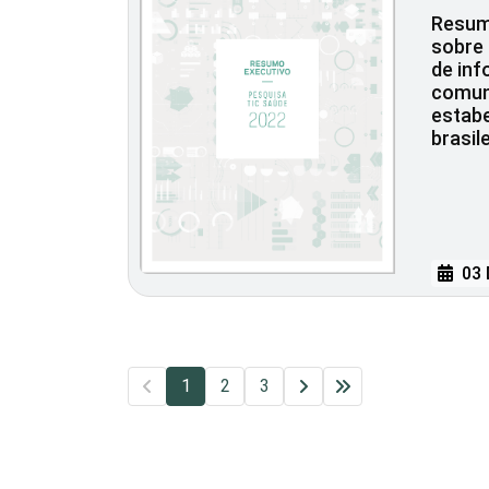
Resum
sobre 
de in
comun
estab
brasil
03 
1
2
3