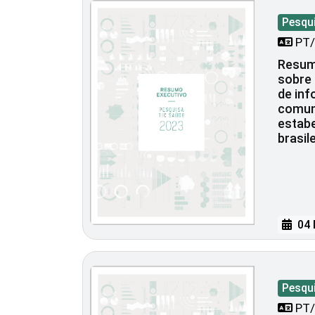
Pesqu
PT/
Resum
sobre 
de in
comun
estab
brasil
04 
Pesqu
PT/