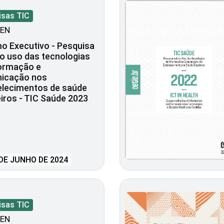
isas TIC
EN
o Executivo - Pesquisa
o uso das tecnologias
formação e
icação nos
elecimentos de saúde
eiros - TIC Saúde 2023
DE JUNHO DE 2024
isas TIC
EN