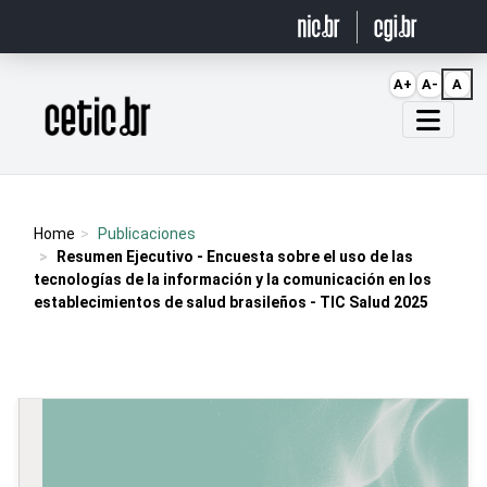
Ir para o conteúdo
A+
A-
A
Página inicial
Home
Publicaciones
Resumen Ejecutivo - Encuesta sobre el uso de las
tecnologías de la información y la comunicación en los
establecimientos de salud brasileños - TIC Salud 2025