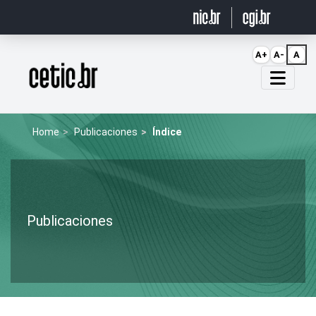
Ir para o conteúdo
A+
A-
A
Página inicial
Home
Publicaciones
Índice
Publicaciones