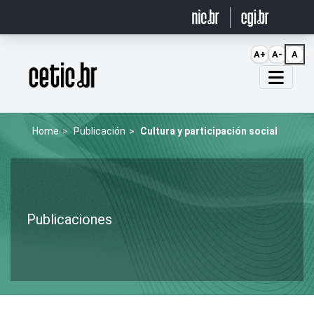
Ir para o conteúdo
A+
A-
A
Página inicial
Home
Publicación
Cultura y participación social
Publicaciones