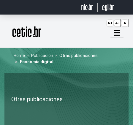
Ir para o conteúdo
A+
A-
A
Página inicial
Home
Publicación
Otras publicaciones
Economía digital
Otras publicaciones