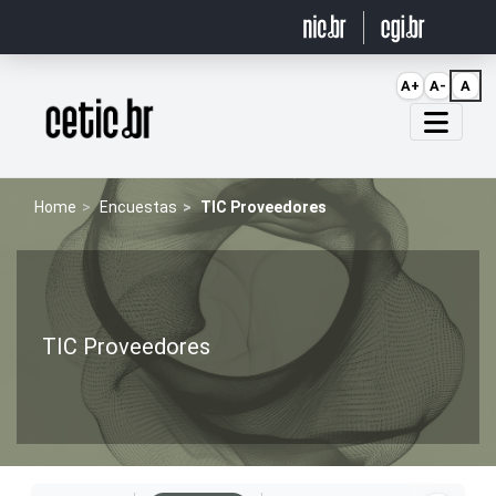
Ir para o conteúdo
A+
A-
A
Página inicial
Home
Encuestas
TIC Proveedores
TIC Proveedores