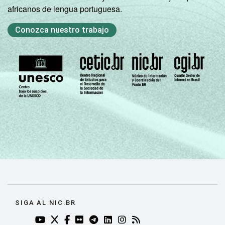
africanos de lengua portuguesa.
Conozca nuestro trabajo
SIGA AL NIC.BR
YOUTUBE DO NIC.BR (ABRE EM NOVA ABA)
TWITTER DO NIC.BR (ABRE EM NOVA ABA)
FACEBOOK DO NIC.BR (ABRE EM NOVA AB
FLICKR DO NIC.BR (ABRE EM NOVA AB
TELEGRAM DO NIC.BR (ABRE EM N
LINKEDIN DO NIC.BR (ABRE EM
INSTAGRAM DO NIC.BR (AB
RSS DO NIC.BR (ABRE 