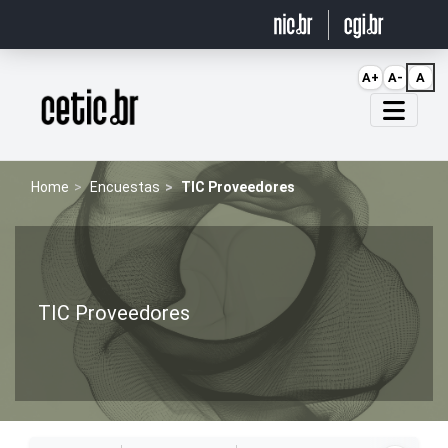
Ir para o conteúdo
A+
A-
A
Página inicial
Home
Encuestas
TIC Proveedores
TIC Proveedores