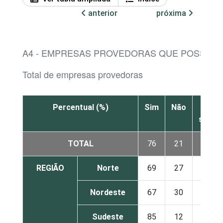
anterior
próxima
A4 - EMPRESAS PROVEDORAS QUE POSSUE
Total de empresas provedoras
Percentual (%)
Sim
Não
Não
sabe
TOTAL
76
21
3
REGIÃO
Norte
69
27
4
Nordeste
67
30
3
Sudeste
85
12
2