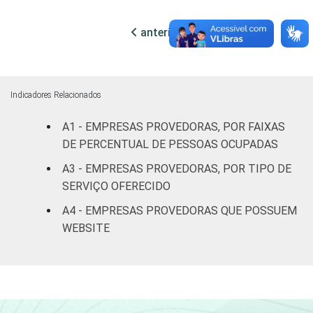
informação
67
30
4
de acessos
anterior
próxima
CLASSE
Sem
73
18
8
DE
informação
NÚMERO
Indicadores Relacionados
DE
Menos de
CLIENTES
1.000
63
34
2
A1 - EMPRESAS PROVEDORAS, POR FAIXAS
clientes
DE PERCENTUAL DE PESSOAS OCUPADAS
A3 - EMPRESAS PROVEDORAS, POR TIPO DE
De 1.001 a
SERVIÇO OFERECIDO
3.000
81
15
3
clientes
A4 - EMPRESAS PROVEDORAS QUE POSSUEM
WEBSITE
De 3.001 a
6.000
88
10
2
clientes
Mais de