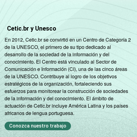
6.000
96
3
1
clientes
PORTE DO
Micro (até 9
Cetic.br y Unesco
PROVEDOR
pessoas
63
33
3
En 2012, Cetic.br se convirtió en un Centro de Categoría 2
ocupadas)
de la UNESCO, el primero de su tipo dedicado al
desarrollo de la sociedad de la información y del
Pequena (de
conocimiento. El Centro está vinculado al Sector de
10 a 49
84
13
2
Comunicación e Información (CI), una de las cinco áreas
pessoas
de la UNESCO. Contribuye al logro de los objetivos
ocupadas)
estratégicos de la organización, fortaleciendo sus
esfuerzos para monitorear la construcción de sociedades
Média (de 50
de la información y del conocimiento. El ámbito de
a 249
97
1
2
actuación de Cetic.br incluye América Latina y los países
pessoas
africanos de lengua portuguesa.
ocupadas)
Conozca nuestro trabajo
Grande