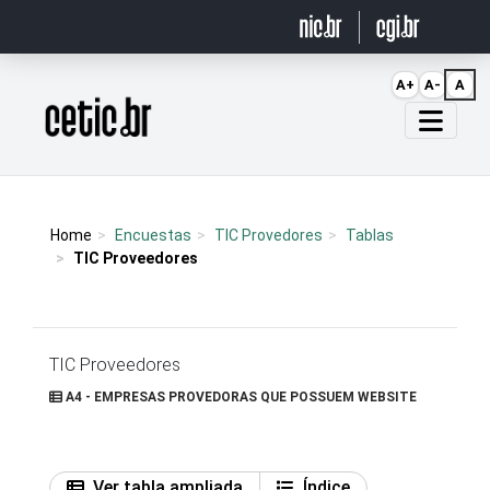
Ir para o conteúdo
A+
A-
A
Página inicial
Home
Encuestas
TIC Provedores
Tablas
TIC Proveedores
TIC Proveedores
A4 - EMPRESAS PROVEDORAS QUE POSSUEM WEBSITE
Ver tabla ampliada
Índice