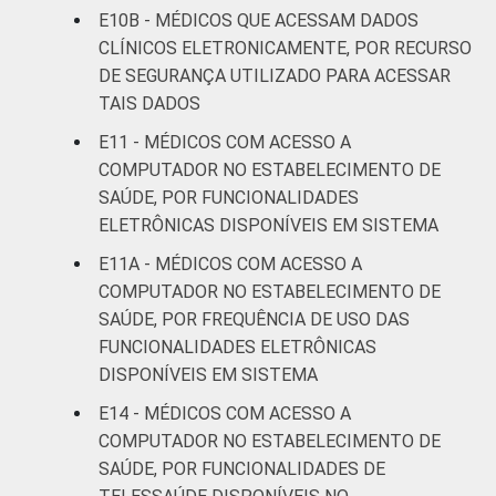
E10B - MÉDICOS QUE ACESSAM DADOS
que têm à disposição, para uso no
estabelecimento, um dos quatro seguintes
CLÍNICOS ELETRONICAMENTE, POR RECURSO
equipamentos: computador de mesa,
DE SEGURANÇA UTILIZADO PARA ACESSAR
computador portátil, tablet ou celular.
TAIS DADOS
E11 - MÉDICOS COM ACESSO A
COMPUTADOR NO ESTABELECIMENTO DE
SAÚDE, POR FUNCIONALIDADES
ELETRÔNICAS DISPONÍVEIS EM SISTEMA
E11A - MÉDICOS COM ACESSO A
COMPUTADOR NO ESTABELECIMENTO DE
SAÚDE, POR FREQUÊNCIA DE USO DAS
FUNCIONALIDADES ELETRÔNICAS
DISPONÍVEIS EM SISTEMA
E14 - MÉDICOS COM ACESSO A
COMPUTADOR NO ESTABELECIMENTO DE
SAÚDE, POR FUNCIONALIDADES DE