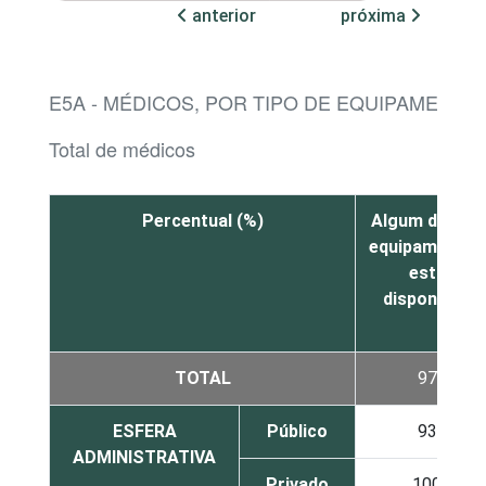
anterior
próxima
E5A - MÉDICOS, POR TIPO DE EQUIPAMENT
Total de médicos
Percentual (%)
Algum destes
equipamentos
está
disponível¹
TOTAL
97
ESFERA
Público
93
ADMINISTRATIVA
Privado
100