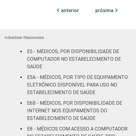
leitos)
anterior
próxima
Com
internação
98
(mais de
Indicadores Relacionados
50 leitos)
E5 - MÉDICOS, POR DISPONIBILIDADE DE
Serviço de
COMPUTADOR NO ESTABELECIMENTO DE
apoio à
SAÚDE
-
diagnose e
E5A - MÉDICOS, POR TIPO DE EQUIPAMENTO
terapia
ELETRÔNICO DISPONÍVEL PARA USO NO
IDENTIFICAÇÃO DE
ESTABELECIMENTO DE SAÚDE
UBS
97
UNIDADE BÁSICA
E6B - MÉDICOS, POR DISPONIBILIDADE DE
DE SAÚDE
Não UBS
97
INTERNET NOS EQUIPAMENTOS DO
ESTABELECIMENTO DE SAÚDE
FAIXA ETÁRIA
Até 35
91
E8 - MÉDICOS COM ACESSO A COMPUTADOR
anos