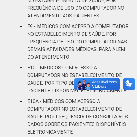
NO ESTABELECIMENTO DE SAÚDE, POR
FREQUÊNCIA DE USO DO COMPUTADOR NO
De 36 a 50
100
ATENDIMENTO AOS PACIENTES
anos
E9 - MÉDICOS COM ACESSO A COMPUTADOR
De 51
NO ESTABELECIMENTO DE SAÚDE, POR
anos ou
98
FREQUÊNCIA DE USO DO COMPUTADOR NAS
mais
DEMAIS ATIVIDADES MÉDICAS, PARA ALÉM
DO ATENDIMENTO
LOCALIZAÇÃO
Capital
96
E10 - MÉDICOS COM ACESSO A
COMPUTADOR NO ESTABELECIMENTO DE
Interior
98
SAÚDE, POR TIPO DE DADO SOBRE O
PACIENTE DISPONÍVEL ELETRONICAMENTE
Fonte: CGI.br/NIC.br, Centro Regional de
Estudos para o Desenvolvimento da
E10A - MÉDICOS COM ACESSO A
Sociedade da Informação (Cetic.br),
COMPUTADOR NO ESTABELECIMENTO DE
Pesquisa sobre o uso das tecnologias de
SAÚDE, POR FREQUÊNCIA DE CONSULTA AOS
informação e comunicação nos
DADOS SOBRE OS PACIENTES DISPONÍVEIS
estabelecimentos de saúde brasileiros – TIC
ELETRONICAMENTE
Saúde 2022. ¹Consideram-se os profissionais