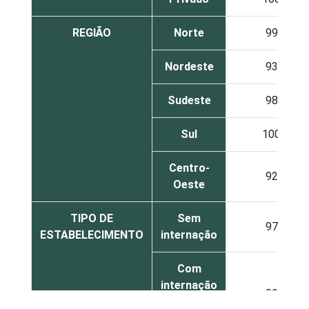
REGIÃO
Norte
99
Nordeste
93
Sudeste
98
Sul
100
Centro-
92
Oeste
TIPO DE
Sem
97
ESTABELECIMENTO
internação
Com
internação
89
(até 50