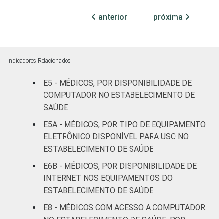
internação
50
anterior
próxima
(até 50
leitos)
Com
Indicadores Relacionados
internação
96
(mais de
E5 - MÉDICOS, POR DISPONIBILIDADE DE
50 leitos)
COMPUTADOR NO ESTABELECIMENTO DE
SAÚDE
Serviço de
E5A - MÉDICOS, POR TIPO DE EQUIPAMENTO
apoio à
-
ELETRÔNICO DISPONÍVEL PARA USO NO
diagnose e
ESTABELECIMENTO DE SAÚDE
terapia
E6B - MÉDICOS, POR DISPONIBILIDADE DE
IDENTIFICAÇÃO DE
UBS
94
INTERNET NOS EQUIPAMENTOS DO
UNIDADE BÁSICA
ESTABELECIMENTO DE SAÚDE
DE SAÚDE
Não UBS
89
E8 - MÉDICOS COM ACESSO A COMPUTADOR