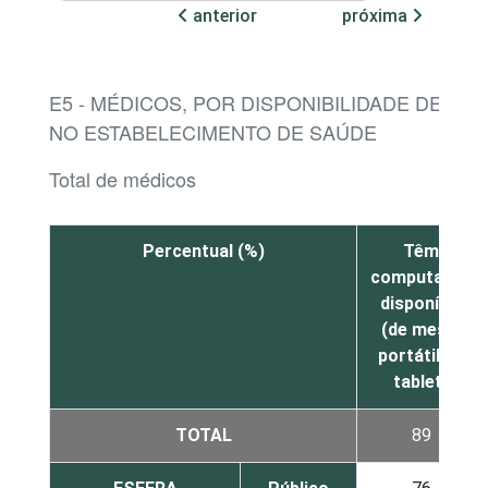
anterior
próxima
E5 - MÉDICOS, POR DISPONIBILIDADE DE C
NO ESTABELECIMENTO DE SAÚDE
Total de médicos
Percentual (%)
Têm
computador
disponível
(de mesa,
portátil ou
tablet)
TOTAL
89