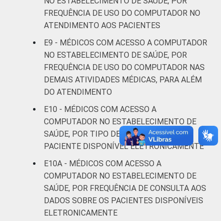
NO ESTABELECIMENTO DE SAÚDE, POR
FAIXA ETÁRIA
Até 35
84
FREQUÊNCIA DE USO DO COMPUTADOR NO
anos
ATENDIMENTO AOS PACIENTES
De 36 a 50
E9 - MÉDICOS COM ACESSO A COMPUTADOR
90
anos
NO ESTABELECIMENTO DE SAÚDE, POR
FREQUÊNCIA DE USO DO COMPUTADOR NAS
De 51
DEMAIS ATIVIDADES MÉDICAS, PARA ALÉM
anos ou
94
DO ATENDIMENTO
mais
E10 - MÉDICOS COM ACESSO A
COMPUTADOR NO ESTABELECIMENTO DE
LOCALIZAÇÃO
Capital
87
SAÚDE, POR TIPO DE DADO SOBRE O
PACIENTE DISPONÍVEL ELETRONICAMENTE
Interior
91
E10A - MÉDICOS COM ACESSO A
Fonte: CGI.br/NIC.br, Centro Regional de
COMPUTADOR NO ESTABELECIMENTO DE
Estudos para o Desenvolvimento da
SAÚDE, POR FREQUÊNCIA DE CONSULTA AOS
Sociedade da Informação (Cetic.br),
DADOS SOBRE OS PACIENTES DISPONÍVEIS
Pesquisa sobre o uso das tecnologias de
ELETRONICAMENTE
informação e comunicação nos