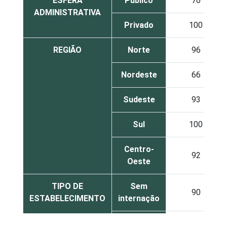
ESFERA
Público
76
ADMINISTRATIVA
Privado
100
REGIÃO
Norte
96
Nordeste
66
Sudeste
93
Sul
100
Centro-
92
Oeste
TIPO DE
Sem
90
ESTABELECIMENTO
internação
Com