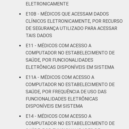
estabelecimentos de saúde brasileiros – TIC
ELETRONICAMENTE
Saúde 2022. ¹Refere-se aos profissionais
E10B - MÉDICOS QUE ACESSAM DADOS
que declararam não consultar o dado, apesar
CLÍNICOS ELETRONICAMENTE, POR RECURSO
de ele estar disponível. ²Refere-se aos
profissionais que declararam não haver
DE SEGURANÇA UTILIZADO PARA ACESSAR
disponibilidade eletrônica do dado, aos que
TAIS DADOS
declararam não saber se o dado está
E11 - MÉDICOS COM ACESSO A
disponível ou aos que não responderam à
COMPUTADOR NO ESTABELECIMENTO DE
pergunta sobre a disponibilidade.
SAÚDE, POR FUNCIONALIDADES
ELETRÔNICAS DISPONÍVEIS EM SISTEMA
E11A - MÉDICOS COM ACESSO A
COMPUTADOR NO ESTABELECIMENTO DE
SAÚDE, POR FREQUÊNCIA DE USO DAS
FUNCIONALIDADES ELETRÔNICAS
DISPONÍVEIS EM SISTEMA
E14 - MÉDICOS COM ACESSO A
COMPUTADOR NO ESTABELECIMENTO DE