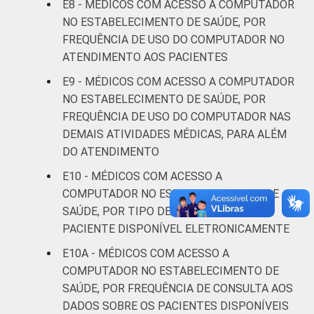
E8 - MÉDICOS COM ACESSO A COMPUTADOR
anos
NO ESTABELECIMENTO DE SAÚDE, POR
FREQUÊNCIA DE USO DO COMPUTADOR NO
De 36 a 50
69
2
ATENDIMENTO AOS PACIENTES
anos
E9 - MÉDICOS COM ACESSO A COMPUTADOR
De 51
NO ESTABELECIMENTO DE SAÚDE, POR
anos ou
54
1
FREQUÊNCIA DE USO DO COMPUTADOR NAS
mais
DEMAIS ATIVIDADES MÉDICAS, PARA ALÉM
DO ATENDIMENTO
LOCALIZAÇÃO
Capital
53
4
E10 - MÉDICOS COM ACESSO A
COMPUTADOR NO ESTABELECIMENTO DE
Interior
65
1
SAÚDE, POR TIPO DE DADO SOBRE O
PACIENTE DISPONÍVEL ELETRONICAMENTE
Fonte: CGI.br/NIC.br, Centro Regional de
Estudos para o Desenvolvimento da
E10A - MÉDICOS COM ACESSO A
Sociedade da Informação (Cetic.br),
COMPUTADOR NO ESTABELECIMENTO DE
Pesquisa sobre o uso das tecnologias de
SAÚDE, POR FREQUÊNCIA DE CONSULTA AOS
informação e comunicação nos
DADOS SOBRE OS PACIENTES DISPONÍVEIS