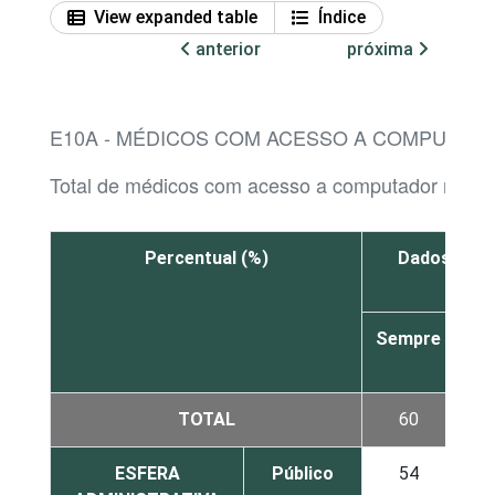
View expanded table
Índice
anterior
próxima
E10A - MÉDICOS COM ACESSO A COMPUTADO
Total de médicos com acesso a computador no es
Percentual (%)
Dados cadas
Sempre
À
ve
TOTAL
60
2
ESFERA
Público
54
2