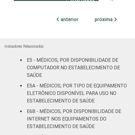
43
2
(até 50
leitos)
anterior
próxima
Com
internação
57
2
(mais de
Indicadores Relacionados
50 leitos)
E5 - MÉDICOS, POR DISPONIBILIDADE DE
Serviço de
COMPUTADOR NO ESTABELECIMENTO DE
apoio à
SAÚDE
-
diagnose e
E5A - MÉDICOS, POR TIPO DE EQUIPAMENTO
terapia
ELETRÔNICO DISPONÍVEL PARA USO NO
ESTABELECIMENTO DE SAÚDE
IDENTIFICAÇÃO DE
UBS
74
1
UNIDADE BÁSICA
E6B - MÉDICOS, POR DISPONIBILIDADE DE
DE SAÚDE
Não UBS
58
2
INTERNET NOS EQUIPAMENTOS DO
ESTABELECIMENTO DE SAÚDE
FAIXA ETÁRIA
Até 35
47
4