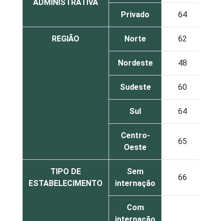
ADMINISTRATIVA
Privado
64
3
REGIÃO
Norte
62
3
Nordeste
48
3
Sudeste
60
2
Sul
64
3
Centro-
65
1
Oeste
TIPO DE
Sem
66
2
ESTABELECIMENTO
internação
Com
internação