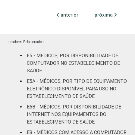
Com
internação
90
10
anterior
próxima
(até 50
leitos)
Com
Indicadores Relacionados
internação
99
1
(mais de
E5 - MÉDICOS, POR DISPONIBILIDADE DE
50 leitos)
COMPUTADOR NO ESTABELECIMENTO DE
SAÚDE
Serviço de
E5A - MÉDICOS, POR TIPO DE EQUIPAMENTO
apoio à
-
-
ELETRÔNICO DISPONÍVEL PARA USO NO
diagnose e
ESTABELECIMENTO DE SAÚDE
terapia
E6B - MÉDICOS, POR DISPONIBILIDADE DE
IDENTIFICAÇÃO DE
UBS
97
3
INTERNET NOS EQUIPAMENTOS DO
UNIDADE BÁSICA
ESTABELECIMENTO DE SAÚDE
DE SAÚDE
Não UBS
97
3
E8 - MÉDICOS COM ACESSO A COMPUTADOR