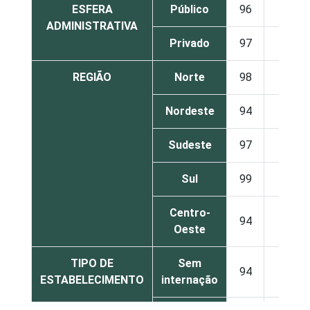
ESFERA
Público
96
4
ADMINISTRATIVA
Privado
97
3
REGIÃO
Norte
98
2
Nordeste
94
6
Sudeste
97
3
Sul
99
1
Centro-
94
6
Oeste
TIPO DE
Sem
94
6
ESTABELECIMENTO
internação