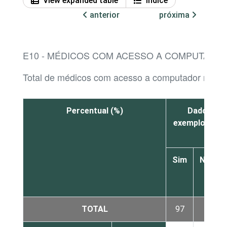
View expanded table
Índice
anterior
próxima
E10 - MÉDICOS COM ACESSO A COMPUTADOR
Total de médicos com acesso a computador no es
Percentual (%)
Dados cad
exemplo, nome
Sim
Não
TOTAL
97
3