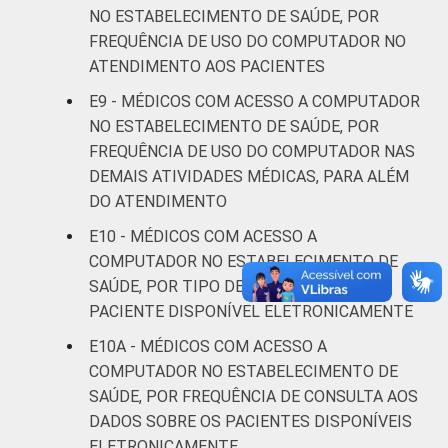
NO ESTABELECIMENTO DE SAÚDE, POR
FAIXA ETÁRIA
Até 35
96
4
FREQUÊNCIA DE USO DO COMPUTADOR NO
anos
ATENDIMENTO AOS PACIENTES
De 36 a 50
E9 - MÉDICOS COM ACESSO A COMPUTADOR
97
3
anos
NO ESTABELECIMENTO DE SAÚDE, POR
FREQUÊNCIA DE USO DO COMPUTADOR NAS
De 51
DEMAIS ATIVIDADES MÉDICAS, PARA ALÉM
anos ou
98
2
DO ATENDIMENTO
mais
E10 - MÉDICOS COM ACESSO A
LOCALIZAÇÃO
COMPUTADOR NO ESTABELECIMENTO DE
Capital
99
1
SAÚDE, POR TIPO DE DADO SOBRE O
Interior
95
5
PACIENTE DISPONÍVEL ELETRONICAMENTE
E10A - MÉDICOS COM ACESSO A
Fonte: CGI.br/NIC.br, Centro Regional de
COMPUTADOR NO ESTABELECIMENTO DE
Estudos para o Desenvolvimento da
SAÚDE, POR FREQUÊNCIA DE CONSULTA AOS
Sociedade da Informação (Cetic.br),
DADOS SOBRE OS PACIENTES DISPONÍVEIS
Pesquisa sobre o uso das tecnologias de
ELETRONICAMENTE