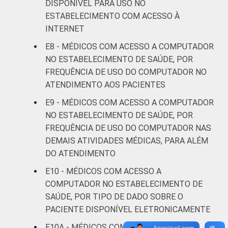
DISPONÍVEL PARA USO NO
Interior
6
1
ESTABELECIMENTO COM ACESSO À
INTERNET
¹Consideram-se os profissionais que têm à
E8 - MÉDICOS COM ACESSO A COMPUTADOR
disposição, para uso no estabelecimento, um
NO ESTABELECIMENTO DE SAÚDE, POR
dos quatro seguintes equipamentos:
FREQUÊNCIA DE USO DO COMPUTADOR NO
computador de mesa, computador portátil,
ATENDIMENTO AOS PACIENTES
tablet ou celular.
E9 - MÉDICOS COM ACESSO A COMPUTADOR
²Refere-se aos profissionais que declararam
NO ESTABELECIMENTO DE SAÚDE, POR
não haver disponibilidade eletrônica do dado,
FREQUÊNCIA DE USO DO COMPUTADOR NAS
aos que declararam não saber se o dado está
DEMAIS ATIVIDADES MÉDICAS, PARA ALÉM
disponível ou aos que não responderam à
DO ATENDIMENTO
pergunta sobre a disponibilidade.
E10 - MÉDICOS COM ACESSO A
Fonte: CGI.br/NIC.br, Centro Regional de
COMPUTADOR NO ESTABELECIMENTO DE
Estudos para o Desenvolvimento da
SAÚDE, POR TIPO DE DADO SOBRE O
Sociedade da Informação (Cetic.br),
PACIENTE DISPONÍVEL ELETRONICAMENTE
Pesquisa sobre o uso das tecnologias de
informação e comunicação nos
E10A - MÉDICOS COM ACESSO A