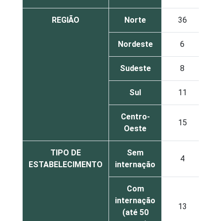
REGIÃO
Norte
36
1
Nordeste
6
2
Sudeste
8
1
Sul
11
2
Centro-
15
1
Oeste
TIPO DE
Sem
4
1
ESTABELECIMENTO
internação
Com
internação
13
2
(até 50