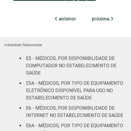
leitos)
Com
anterior
próxima
internação
14
2
(mais de
50 leitos)
Indicadores Relacionados
FAIXA ETÁRIA
Até 35
3
2
E5 - MÉDICOS, POR DISPONIBILIDADE DE
anos
COMPUTADOR NO ESTABELECIMENTO DE
SAÚDE
De 36 a 50
12
1
anos
E5A - MÉDICOS, POR TIPO DE EQUIPAMENTO
ELETRÔNICO DISPONÍVEL PARA USO NO
De 51
ESTABELECIMENTO DE SAÚDE
anos ou
14
2
E6 - MÉDICOS, POR DISPONIBILIDADE DE
mais
INTERNET NO ESTABELECIMENTO DE SAÚDE
LOCALIZAÇÃO
Capital
14
2
E6A - MÉDICOS, POR TIPO DE EQUIPAMENTO