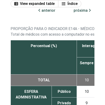
View expanded table
Índice
anterior
próxima
PROPORÇÃO PARA O INDICADOR E14A - MÉDICOS CO
Total de médicos com acesso a computador no estabel
Percentual (%)
Interação qu
Sempre
À
ve
TOTAL
10
2
ESFERA
Público
10
2
ADMINISTRATIVA
Privado
9
1