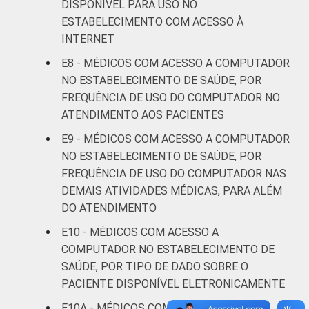
DISPONÍVEL PARA USO NO
anos ou
13
ESTABELECIMENTO COM ACESSO À
mais
INTERNET
LOCALIZAÇÃO
Capital
7
E8 - MÉDICOS COM ACESSO A COMPUTADOR
NO ESTABELECIMENTO DE SAÚDE, POR
Interior
27
FREQUÊNCIA DE USO DO COMPUTADOR NO
ATENDIMENTO AOS PACIENTES
Fonte: CGI.br/NIC.br, Centro Regional de
E9 - MÉDICOS COM ACESSO A COMPUTADOR
Estudos para o Desenvolvimento da
NO ESTABELECIMENTO DE SAÚDE, POR
Sociedade da Informação (Cetic.br),
FREQUÊNCIA DE USO DO COMPUTADOR NAS
Pesquisa sobre o uso das tecnologias de
DEMAIS ATIVIDADES MÉDICAS, PARA ALÉM
informação e comunicação nos
DO ATENDIMENTO
estabelecimentos de saúde brasileiros - TIC
Saúde 2017.
E10 - MÉDICOS COM ACESSO A
COMPUTADOR NO ESTABELECIMENTO DE
SAÚDE, POR TIPO DE DADO SOBRE O
PACIENTE DISPONÍVEL ELETRONICAMENTE
E10A - MÉDICOS COM ACESSO A