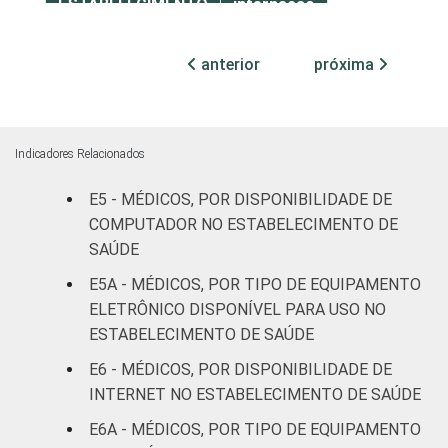
ESTABELECIMENTO
internação
Com
anterior
próxima
internação
11
(até 50
leitos)
Indicadores Relacionados
Com
internação
E5 - MÉDICOS, POR DISPONIBILIDADE DE
11
(mais de
COMPUTADOR NO ESTABELECIMENTO DE
50 leitos)
SAÚDE
E5A - MÉDICOS, POR TIPO DE EQUIPAMENTO
FAIXA ETÁRIA
Até 35
27
ELETRÔNICO DISPONÍVEL PARA USO NO
anos
ESTABELECIMENTO DE SAÚDE
De 36 a 50
E6 - MÉDICOS, POR DISPONIBILIDADE DE
17
anos
INTERNET NO ESTABELECIMENTO DE SAÚDE
E6A - MÉDICOS, POR TIPO DE EQUIPAMENTO
De 51