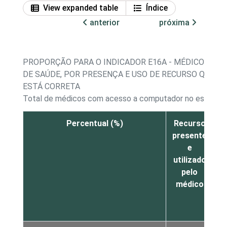
View expanded table
Índice
anterior
próxima
PROPORÇÃO PARA O INDICADOR E16A - MÉDICOS C
DE SAÚDE, POR PRESENÇA E USO DE RECURSO QUE M
ESTÁ CORRETA
Total de médicos com acesso a computador no estabel
Percentual (%)
Recurso
R
presente
p
e
m
utilizado
u
pelo
médico