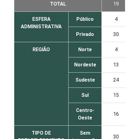
TOTAL
19
ESFERA
Público
4
ADMINISTRATIVA
Privado
30
REGIÃO
Norte
4
Nordeste
13
Sudeste
24
Sul
15
Centro-
16
Oeste
TIPO DE
Sem
30