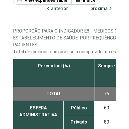
View expanded table
Índice
anterior
próxima
PROPORÇÃO PARA O INDICADOR E8 - MÉDICOS COM 
ESTABELECIMENTO DE SAÚDE, POR FREQUÊNCIA DE
PACIENTES
Total de médicos com acesso a computador no estabel
Percentual (%)
Sempre
À
ve
TOTAL
76
1
ESFERA
Público
69
1
ADMINISTRATIVA
Privado
80
1