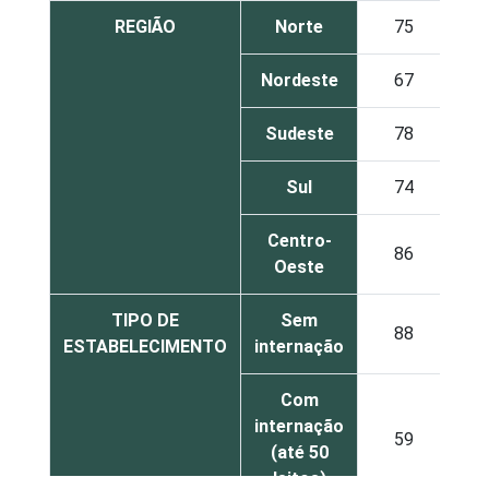
REGIÃO
Norte
75
Nordeste
67
1
Sudeste
78
Sul
74
1
Centro-
86
Oeste
TIPO DE
Sem
88
ESTABELECIMENTO
internação
Com
internação
59
1
(até 50
leitos)