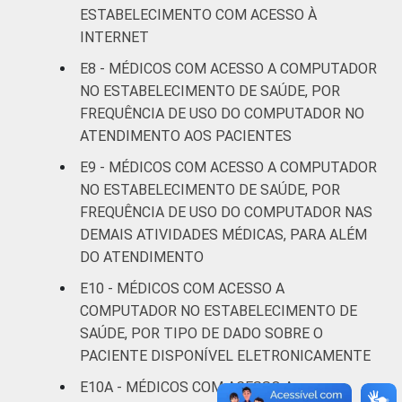
Interior
72
1
ESTABELECIMENTO COM ACESSO À
INTERNET
Fonte: CGI.br/NIC.br, Centro Regional de
E8 - MÉDICOS COM ACESSO A COMPUTADOR
Estudos para o Desenvolvimento da
NO ESTABELECIMENTO DE SAÚDE, POR
Sociedade da Informação (Cetic.br),
FREQUÊNCIA DE USO DO COMPUTADOR NO
Pesquisa sobre o uso das tecnologias de
ATENDIMENTO AOS PACIENTES
informação e comunicação nos
estabelecimentos de saúde brasileiros - TIC
E9 - MÉDICOS COM ACESSO A COMPUTADOR
Saúde 2017.
NO ESTABELECIMENTO DE SAÚDE, POR
FREQUÊNCIA DE USO DO COMPUTADOR NAS
DEMAIS ATIVIDADES MÉDICAS, PARA ALÉM
DO ATENDIMENTO
E10 - MÉDICOS COM ACESSO A
COMPUTADOR NO ESTABELECIMENTO DE
SAÚDE, POR TIPO DE DADO SOBRE O
PACIENTE DISPONÍVEL ELETRONICAMENTE
E10A - MÉDICOS COM ACESSO A