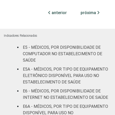
Com
anterior
próxima
internação
68
1
(mais de
50 leitos)
Indicadores Relacionados
FAIXA ETÁRIA
Até 35
81
E5 - MÉDICOS, POR DISPONIBILIDADE DE
anos
COMPUTADOR NO ESTABELECIMENTO DE
De 36 a 50
SAÚDE
78
anos
E5A - MÉDICOS, POR TIPO DE EQUIPAMENTO
ELETRÔNICO DISPONÍVEL PARA USO NO
De 51
ESTABELECIMENTO DE SAÚDE
anos ou
67
1
E6 - MÉDICOS, POR DISPONIBILIDADE DE
mais
INTERNET NO ESTABELECIMENTO DE SAÚDE
LOCALIZAÇÃO
Capital
81
E6A - MÉDICOS, POR TIPO DE EQUIPAMENTO
DISPONÍVEL PARA USO NO