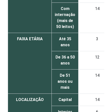
Com
14
internação
(mais de
50 leitos)
FAIXA ETÁRIA
Até 35
3
anos
De 36 a 50
12
anos
De 51
14
anos ou
mais
LOCALIZAÇÃO
Capital
14
Interior
6