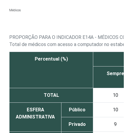
Ir para o conteúdo
Médicos
PROPORÇÃO PARA O INDICADOR E14A - MÉDICOS COM 
Total de médicos com acesso a computador no estabelec
Percentual (%)
Sempre
TOTAL
10
ESFERA
Público
10
ADMINISTRATIVA
Privado
9