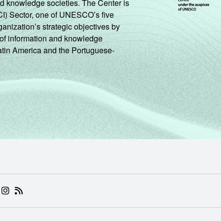
nd knowledge societies. The Center is
CI) Sector, one of UNESCO’s five
ganization’s strategic objectives by
ng of information and knowledge
Latin America and the Portuguese-
 (ABRE EM NOVA ABA)
.BR (ABRE EM NOVA ABA)
 NIC.BR (ABRE EM NOVA ABA)
 NIC.BR (ABRE EM NOVA ABA)
AM DO NIC.BR (ABRE EM NOVA ABA)
NKEDIN DO NIC.BR (ABRE EM NOVA ABA)
INSTAGRAM DO NIC.BR (ABRE EM NOVA ABA)
RSS DO NIC.BR (ABRE EM NOVA ABA)