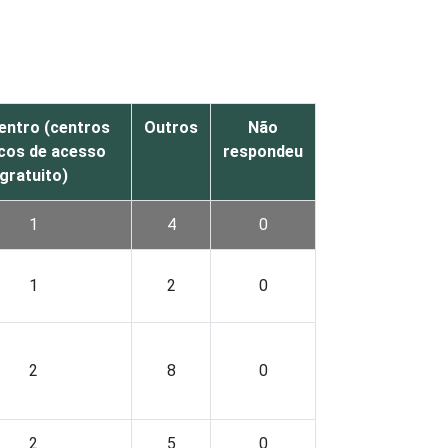
entro (centros
Outros
Não
icos de acesso
respondeu
gratuito)
1
4
0
1
2
0
2
8
0
2
5
0