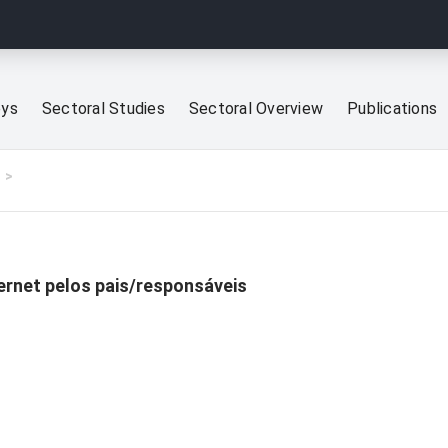
eys
Sectoral Studies
Sectoral Overview
Publications
ternet pelos pais/responsáveis