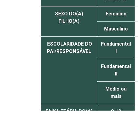
SEXO DO(A)
Feminino
FILHO(A)
Masculino
ESCOLARIDADE DO
Fundamental
PAI/RESPONSÁVEL
I
Fundamental
II
Médio ou
mais
FAIXA ETÁRIA DO(A)
9-10
FILHO(A)
11-12