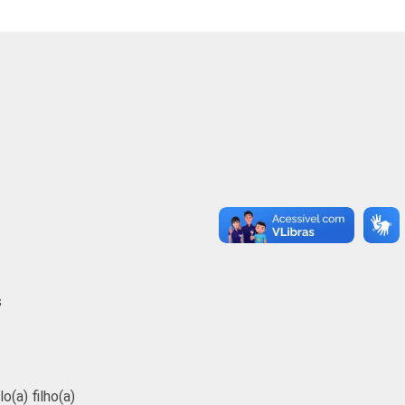
0
3
0
5
3
0
2
15
1
2
6
0
0
2
0
0
2
0
s
0
1
0
2
5
0
(a) filho(a)