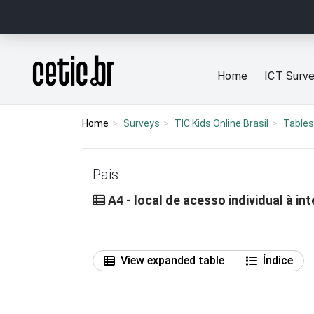
Ir para o conteúdo
Página inicial
Home
ICT Surv
Home
Surveys
TIC Kids Online Brasil
Tables
Pais
A4 - local de acesso individual à in
View expanded table
Índice