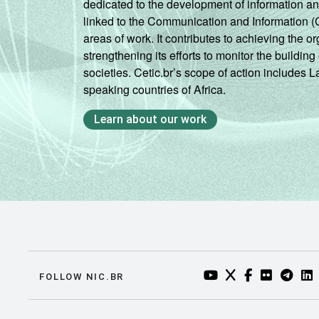
dedicated to the development of information a
linked to the Communication and Information (
areas of work. It contributes to achieving the or
strengthening its efforts to monitor the buildi
societies. Cetic.br’s scope of action includes 
speaking countries of Africa.
Learn about our work
YOUTUBE DO NIC.BR
TWITTER DO NIC
FACEBOOK DO
FLICKR DO
TELEGR
LI
FOLLOW NIC.BR