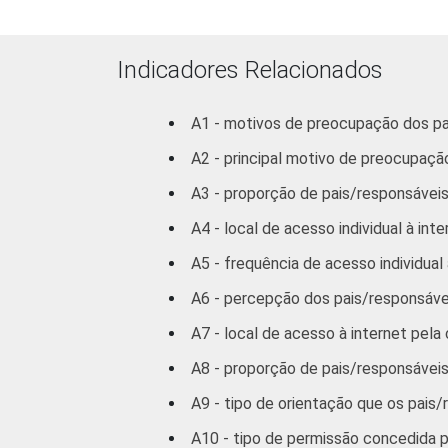
13-14
15-16
Indicadores Relacionados
RENDA FAMILIAR
Até 1 SM
A1 - motivos de preocupação dos pa
A2 - principal motivo de preocupação
Mais de 1
SM até 2 SM
A3 - proporção de pais/responsáveis
A4 - local de acesso individual à int
Mais de 2
SM até 3 SM
A5 - frequência de acesso individual
A6 - percepção dos pais/responsáve
Mais de 3
SM
A7 - local de acesso à internet pel
A8 - proporção de pais/responsáveis
CLASSE SOCIAL
AB
A9 - tipo de orientação que os pais/
C
A10 - tipo de permissão concedida pe