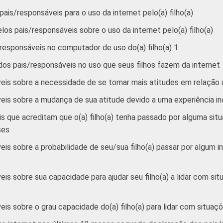
ais/responsáveis para o uso da internet pelo(a) filho(a)
64
0
16
5
elos pais/responsáveis sobre o uso da internet pelo(a) filho(a)
e 2012.
/responsáveis no computador de uso do(a) filho(a) 1
dos pais/responsáveis no uso que seus filhos fazem da internet
is sobre a necessidade de se tomar mais atitudes em relação ao 
is sobre a mudança de sua atitude devido a uma experiência in
s que acreditam que o(a) filho(a) tenha passado por alguma si
ses
is sobre a probabilidade de seu/sua filho(a) passar por algum 
is sobre sua capacidade para ajudar seu filho(a) a lidar com s
is sobre o grau capacidade do(a) filho(a) para lidar com situa