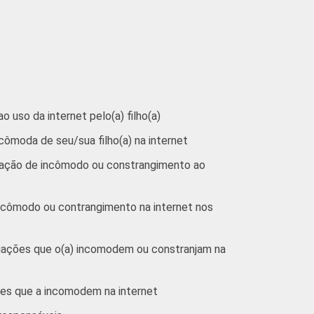
5
17
0
uso da internet pelo(a) filho(a)
cômoda de seu/sua filho(a) na internet
tuação de incômodo ou constrangimento ao
incômodo ou contrangimento na internet nos
ituações que o(a) incomodem ou constranjam na
ções que a incomodem na internet