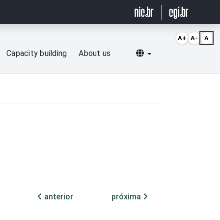
A+
A-
A
Selecionar idioma
Capacity building
About us
anterior
próxima