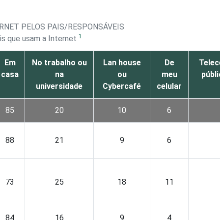
TERNET PELOS PAIS/RESPONSÁVEIS
1
is que usam a Internet
Em
No trabalho ou
Lan house
De
Telec
casa
na
ou
meu
públ
universidade
Cybercafé
celular
85
20
10
6
88
21
9
6
73
25
18
11
84
16
9
4