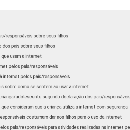
89
22
6
5
88
24
9
6
61
10
27
8
is/responsáveis sobre seus filhos
 dos pais sobre seus filhos
81
11
12
4
 que usam a internet
ernet pelos pais/responsáveis
89
17
8
6
 à internet pelos pais/responsáveis
is sobre como se sentem ao usar a internet
91
32
6
7
a criança/adolescente segundo declaração dos pais/responsávei
 que consideram que a criança utiliza a internet com segurança
93
31
3
8
responsáveis costumam dar aos filhos para o uso da internet
80
14
15
5
los pais/responsáveis para atividades realizadas na internet pelo