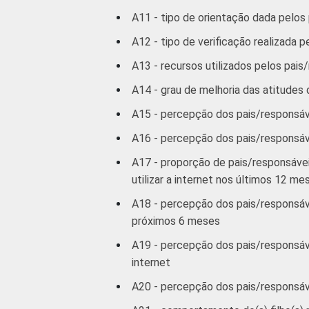
A11 - tipo de orientação dada pelos p
DE
A12 - tipo de verificação realizada p
1
Dados coletados entre abril e julho d
A13 - recursos utilizados pelos pais
A14 - grau de melhoria das atitudes 
A15 - percepção dos pais/responsáve
A16 - percepção dos pais/responsáve
A17 - proporção de pais/responsávei
utilizar a internet nos últimos 12 me
A18 - percepção dos pais/responsáve
próximos 6 meses
A19 - percepção dos pais/responsáve
internet
A20 - percepção dos pais/responsáve