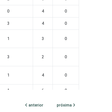
0
4
0
3
4
0
1
3
0
3
2
0
1
4
0
1
6
0
0
1
0
anterior
próxima