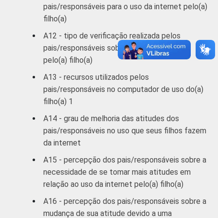
pais/responsáveis para o uso da internet pelo(a)
1
Respostas estimuladas. Cada item
filho(a)
apresentado se refere apenas aos
resultados da alternativa "sim". Dados
A12 - tipo de verificação realizada pelos
coletados entre abril e julho de 2012.
pais/responsáveis sobre o uso da internet
pelo(a) filho(a)
A13 - recursos utilizados pelos
pais/responsáveis no computador de uso do(a)
filho(a) 1
A14 - grau de melhoria das atitudes dos
pais/responsáveis no uso que seus filhos fazem
da internet
A15 - percepção dos pais/responsáveis sobre a
necessidade de se tomar mais atitudes em
relação ao uso da internet pelo(a) filho(a)
A16 - percepção dos pais/responsáveis sobre a
mudança de sua atitude devido a uma