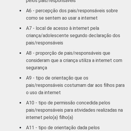
pelos pais/responsáveis
15-16
18
A6 - percepção dos pais/responsáveis sobre
RENDA FAMILIAR
Até 1 SM
4
como se sentem ao usar a internet
A7 - local de acesso à internet pela
Mais de 1
10
criança/adolescente segundo declaração dos
SM até 2 SM
pais/responsáveis
Mais de 2
A8 - proporção de pais/responsáveis que
14
SM até 3 SM
consideram que a criança utiliza a internet com
segurança
Mais de 3
27
A9 - tipo de orientação que os
SM
pais/responsáveis costumam dar aos filhos para
o uso da internet
CLASSE SOCIAL
AB
24
A10 - tipo de permissão concedida pelos
C
13
pais/responsáveis para atividades realizadas na
internet pelo(a) filho(a)
DE
3
A11 - tipo de orientação dada pelos