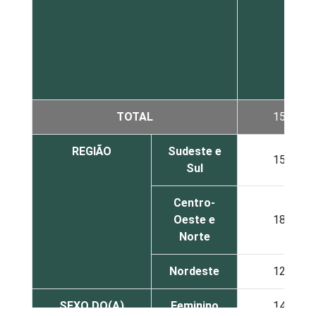
TOTAL
15
REGIÃO
Sudeste e
15
Sul
Centro-
Oeste e
18
Norte
Nordeste
12
SEXO DO(A)
Feminino
14