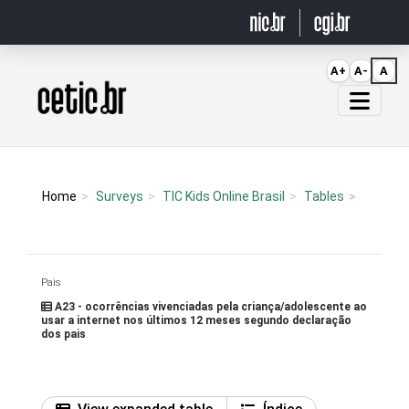
Ir para o conteúdo
A+
A-
A
Página inicial
Home
Surveys
TIC Kids Online Brasil
Tables
Pais
A23 - ocorrências vivenciadas pela criança/adolescente ao
usar a internet nos últimos 12 meses segundo declaração
dos pais