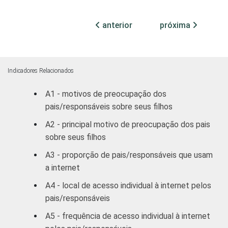
FILHO(A)
Masculino
15
anterior
próxima
ESCOLARIDADE
Fundamental
7
DO
I
PAI/RESPONSÁVEL
Indicadores Relacionados
Fundamental
15
II
A1 - motivos de preocupação dos
pais/responsáveis sobre seus filhos
Médio ou
23
A2 - principal motivo de preocupação dos pais
mais
sobre seus filhos
FAIXA ETÁRIA
9-10
12
A3 - proporção de pais/responsáveis que usam
DO(A) FILHO(A)
a internet
11-12
12
A4 - local de acesso individual à internet pelos
pais/responsáveis
13-14
16
A5 - frequência de acesso individual à internet