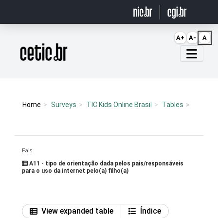
Ir para o conteúdo
A+
A-
A
Página inicial
Home
Surveys
TIC Kids Online Brasil
Tables
Pais
A11 - tipo de orientação dada pelos pais/responsáveis
para o uso da internet pelo(a) filho(a)
View expanded table
Índice