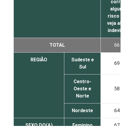
corra
algum
risco ou
veja algo
indevido
TOTAL
66
REGIÃO
Sudeste e
69
Sul
Centro-
Oeste e
58
Norte
Nordeste
64
SEXO DO(A)
Feminino
67
FILHO(A)