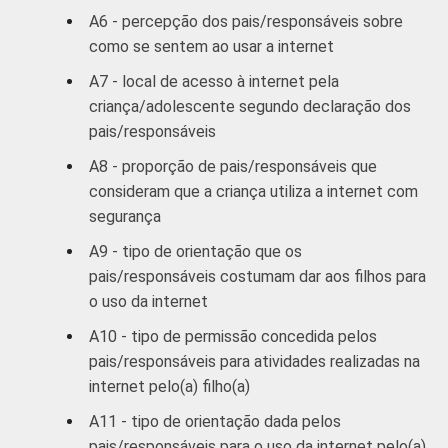
A6 - percepção dos pais/responsáveis sobre
RENDA FAMILIAR
Até 1 SM
55
como se sentem ao usar a internet
A7 - local de acesso à internet pela
Mais de 1
56
criança/adolescente segundo declaração dos
SM até 2 SM
pais/responsáveis
Mais de 2
A8 - proporção de pais/responsáveis que
75
SM até 3 SM
consideram que a criança utiliza a internet com
segurança
Mais de 3
82
A9 - tipo de orientação que os
SM
pais/responsáveis costumam dar aos filhos para
o uso da internet
CLASSE SOCIAL
AB
84
A10 - tipo de permissão concedida pelos
C
63
pais/responsáveis para atividades realizadas na
internet pelo(a) filho(a)
DE
42
A11 - tipo de orientação dada pelos
pais/responsáveis para o uso da internet pelo(a)