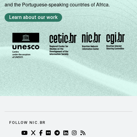
and the Portuguese-speaking countries of Africa.
Learn about our work
FOLLOW NIC.BR
YOUTUBE DO NIC.BR (ABRE EM NOVA ABA)
TWITTER DO NIC.BR (ABRE EM NOVA ABA)
FACEBOOK DO NIC.BR (ABRE EM NOVA AB
FLICKR DO NIC.BR (ABRE EM NOVA AB
TELEGRAM DO NIC.BR (ABRE EM N
LINKEDIN DO NIC.BR (ABRE EM
INSTAGRAM DO NIC.BR (AB
RSS DO NIC.BR (ABRE 