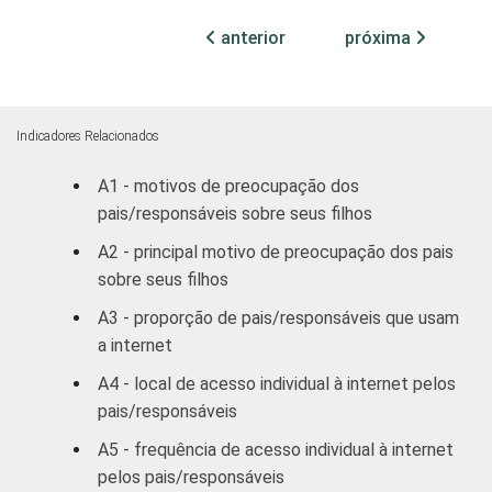
Masculino
65
anterior
próxima
ESCOLARIDADE
Fundamental
50
DO
I
PAI/RESPONSÁVEL
Indicadores Relacionados
Fundamental
71
II
A1 - motivos de preocupação dos
pais/responsáveis sobre seus filhos
Médio ou
83
A2 - principal motivo de preocupação dos pais
mais
sobre seus filhos
FAIXA ETÁRIA
9-10
67
A3 - proporção de pais/responsáveis que usam
DO(A) FILHO(A)
a internet
11-12
61
A4 - local de acesso individual à internet pelos
pais/responsáveis
13-14
67
A5 - frequência de acesso individual à internet
pelos pais/responsáveis
15-16
69