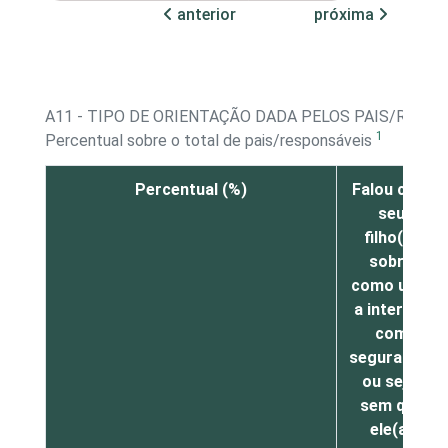
anterior
próxima
A11 - TIPO DE ORIENTAÇÃO DADA PELOS PAIS/RESPO
1
Percentual sobre o total de pais/responsáveis
Percentual (%)
Falou com
seu
filho(a)
sobre
como usar
a internet
com
segurança,
ou seja,
sem que
ele(a)