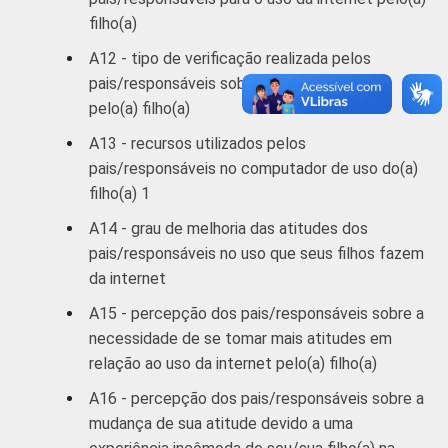
1
Respostas estimuladas. Cada item
filho(a)
apresentado se refere apenas aos
resultados da alternativa "sim". Dados
A12 - tipo de verificação realizada pelos
coletados entre abril e julho de 2012.
pais/responsáveis sobre o uso da internet
pelo(a) filho(a)
A13 - recursos utilizados pelos
pais/responsáveis no computador de uso do(a)
filho(a) 1
A14 - grau de melhoria das atitudes dos
pais/responsáveis no uso que seus filhos fazem
da internet
A15 - percepção dos pais/responsáveis sobre a
necessidade de se tomar mais atitudes em
relação ao uso da internet pelo(a) filho(a)
A16 - percepção dos pais/responsáveis sobre a
mudança de sua atitude devido a uma