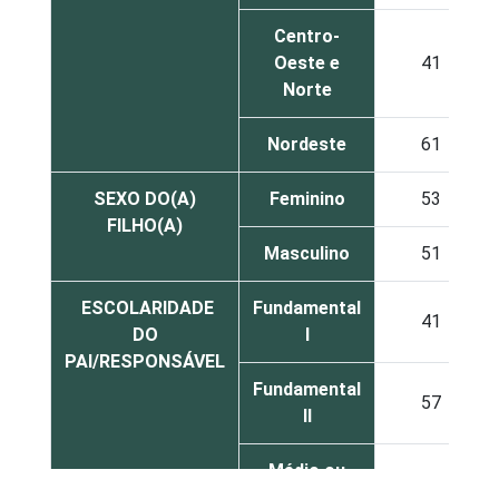
Centro-
Oeste e
41
Norte
Nordeste
61
SEXO DO(A)
Feminino
53
FILHO(A)
Masculino
51
ESCOLARIDADE
Fundamental
41
DO
I
PAI/RESPONSÁVEL
Fundamental
57
II
Médio ou
63
mais