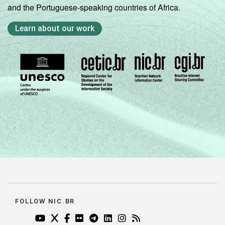
and the Portuguese-speaking countries of Africa.
Learn about our work
FOLLOW NIC.BR
YOUTUBE DO NIC.BR (ABRE EM NOVA ABA)
TWITTER DO NIC.BR (ABRE EM NOVA ABA)
FACEBOOK DO NIC.BR (ABRE EM NOVA AB
FLICKR DO NIC.BR (ABRE EM NOVA AB
TELEGRAM DO NIC.BR (ABRE EM N
LINKEDIN DO NIC.BR (ABRE EM
INSTAGRAM DO NIC.BR (AB
RSS DO NIC.BR (ABRE 