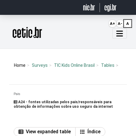
Ir para o conteúdo
A+
A-
A
Página inicial
Home
Surveys
TIC Kids Online Brasil
Tables
Pais
A24 - fontes utilizadas pelos pais/responsáveis para
obtenção de informações sobre uso seguro da internet
View expanded table
Índice