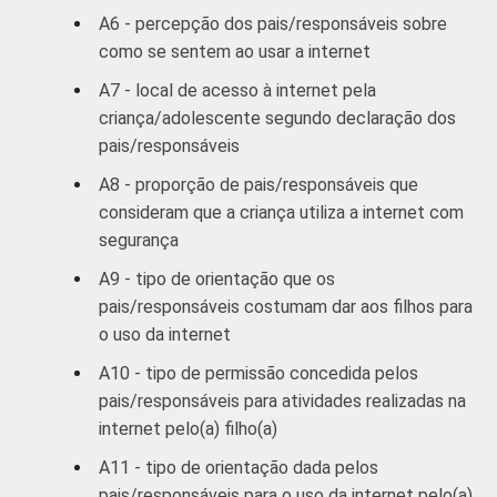
55
SM
A6 - percepção dos pais/responsáveis sobre
como se sentem ao usar a internet
CLASSE SOCIAL
AB
55
A7 - local de acesso à internet pela
criança/adolescente segundo declaração dos
C
53
pais/responsáveis
DE
41
A8 - proporção de pais/responsáveis que
consideram que a criança utiliza a internet com
1
Respostas múltiplas e estimuladas. Dados
segurança
coletados entre abril e julho de 2012.
A9 - tipo de orientação que os
pais/responsáveis costumam dar aos filhos para
o uso da internet
A10 - tipo de permissão concedida pelos
pais/responsáveis para atividades realizadas na
internet pelo(a) filho(a)
A11 - tipo de orientação dada pelos
pais/responsáveis para o uso da internet pelo(a)