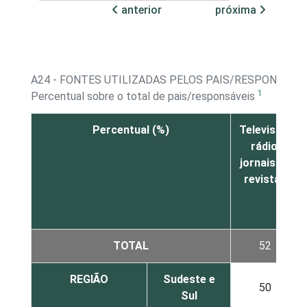
anterior
próxima
A24 - FONTES UTILIZADAS PELOS PAIS/RESPONSÁV
1
Percentual sobre o total de pais/responsáveis
Percentual (%)
Televisão,
rádio,
jornais ou
revistas
TOTAL
52
REGIÃO
Sudeste e
50
Sul