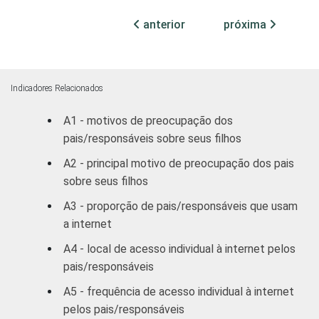
anterior
próxima
FAIXA ETÁRIA
9-10
49
DO(A) FILHO(A)
11-12
50
Indicadores Relacionados
13-14
55
A1 - motivos de preocupação dos
pais/responsáveis sobre seus filhos
15-16
53
A2 - principal motivo de preocupação dos pais
RENDA FAMILIAR
Até 1 SM
49
sobre seus filhos
A3 - proporção de pais/responsáveis que usam
Mais de 1
54
a internet
SM até 2 SM
A4 - local de acesso individual à internet pelos
Mais de 2
pais/responsáveis
53
SM até 3 SM
A5 - frequência de acesso individual à internet
pelos pais/responsáveis
Mais de 3