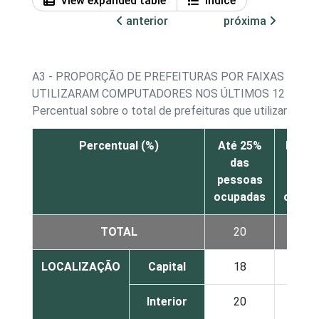
View expanded table
Índice
anterior
próxima
A3 - PROPORÇÃO DE PREFEITURAS POR FAIXAS DE 
UTILIZARAM COMPUTADORES NOS ÚLTIMOS 12 MESE
Percentual sobre o total de prefeituras que utilizam co
Percentual (%)
Até 25%
De 26
das
50% d
pessoas
pess
ocupadas
ocupa
TOTAL
20
27
LOCALIZAÇÃO
Capital
18
16
Interior
20
27