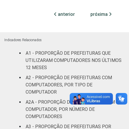
Mais de
anterior
próxima
100 mil
até 500
13
25
mil
habitantes
Indicadores Relacionados
A1 - PROPORÇÃO DE PREFEITURAS QUE
Mais de
500 mil
17
17
UTILIZARAM COMPUTADORES NOS ÚLTIMOS
habitantes
12 MESES
A2 - PROPORÇÃO DE PREFEITURAS COM
¹ Base: 5.569 prefeituras que declararam
COMPUTADORES, POR TIPO DE
utilizar computador nos últimos 12 meses.
COMPUTADOR
Dados coletados entre julho e outubro de
A2A - PROPORÇÃO DE PREFEITURAS COM
2015.
COMPUTADOR, POR NÚMERO DE
COMPUTADORES
A3 - PROPORÇÃO DE PREFEITURAS POR