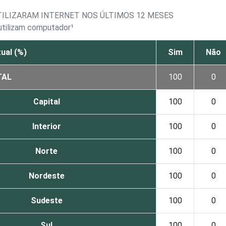
TILIZARAM INTERNET NOS ÚLTIMOS 12 MESES
 utilizam computador¹
ual (%)
Sim
Não
TAL
100
0
Capital
100
0
Interior
100
0
Norte
100
0
Nordeste
100
0
Sudeste
100
0
Sul
100
0