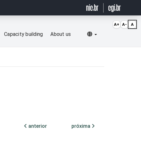
A+
A-
A
Selecionar idioma
Capacity building
About us
anterior
próxima