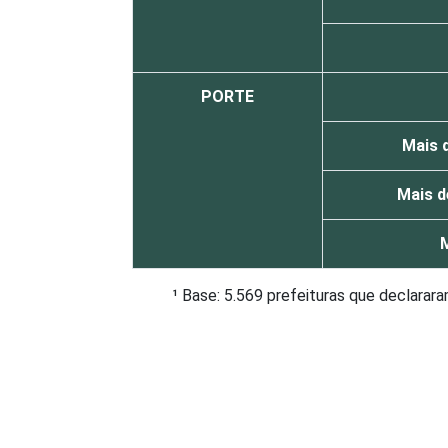
PORTE
Mais d
Mais d
M
¹ Base: 5.569 prefeituras que declarar