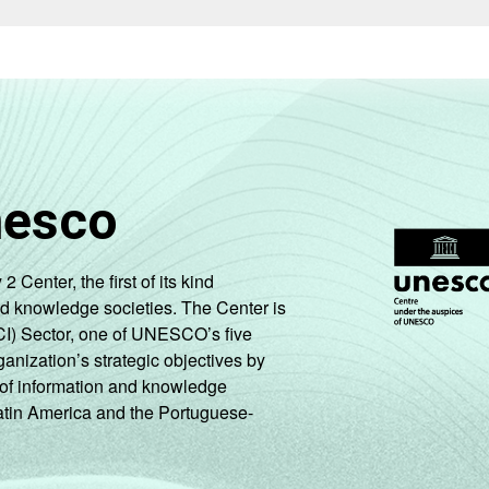
nesco
enter, the first of its kind
nd knowledge societies. The Center is
CI) Sector, one of UNESCO’s five
ganization’s strategic objectives by
ng of information and knowledge
Latin America and the Portuguese-