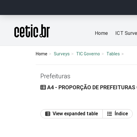
Ir para o conteúdo
Página inicial
Home
ICT Surv
Home
Surveys
TIC Governo
Tables
Prefeituras
A4 - PROPORÇÃO DE PREFEITURAS
View expanded table
Índice