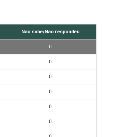
Não sabe/Não respondeu
0
0
0
0
0
0
0