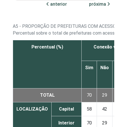
anterior
próxima
A5 - PROPORÇÃO DE PREFEITURAS COM ACESSO À IN
Percentual sobre o total de prefeituras com acesso à In
Percentual (%)
Conexão via rád
Sim
Não
N
sab
resp
TOTAL
70
29
LOCALIZAÇÃO
Capital
58
42
Interior
70
29