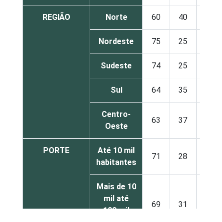
REGIÃO
Norte
60
40
Nordeste
75
25
Sudeste
74
25
Sul
64
35
Centro-
63
37
Oeste
PORTE
Até 10 mil
71
28
habitantes
Mais de 10
mil até
69
31
100 mil