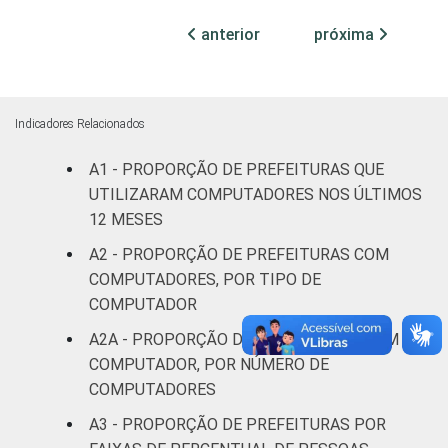
habitantes
anterior
próxima
Mais de
100 mil
até 500
75
25
mil
Indicadores Relacionados
habitantes
A1 - PROPORÇÃO DE PREFEITURAS QUE
UTILIZARAM COMPUTADORES NOS ÚLTIMOS
Mais de
500 mil
60
40
12 MESES
habitantes
A2 - PROPORÇÃO DE PREFEITURAS COM
COMPUTADORES, POR TIPO DE
¹Base: 5.569 prefeituras que declararam ter
COMPUTADOR
acesso à Internet nos últimos 12 meses.
A2A - PROPORÇÃO DE PREFEITURAS COM
Respostas múltilplas e estimuladas. Dados
COMPUTADOR, POR NÚMERO DE
coletados entre julho e outubro de 2015.
COMPUTADORES
A3 - PROPORÇÃO DE PREFEITURAS POR