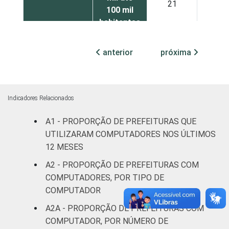
21
27
100 mil
habitantes
Mais de
anterior
próxima
100 mil
até 500
13
25
mil
habitantes
Indicadores Relacionados
A1 - PROPORÇÃO DE PREFEITURAS QUE
Mais de
500 mil
17
17
UTILIZARAM COMPUTADORES NOS ÚLTIMOS
habitantes
12 MESES
A2 - PROPORÇÃO DE PREFEITURAS COM
¹ Base: 5.569 prefeituras que declararam
COMPUTADORES, POR TIPO DE
utilizar computador nos últimos 12 meses.
COMPUTADOR
Dados coletados entre julho e outubro de
A2A - PROPORÇÃO DE PREFEITURAS COM
2015.
COMPUTADOR, POR NÚMERO DE