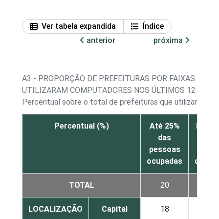
Ver tabela expandida
Índice
anterior
próxima
A3 - PROPORÇÃO DE PREFEITURAS POR FAIXAS DE 
UTILIZARAM COMPUTADORES NOS ÚLTIMOS 12 MESE
Percentual sobre o total de prefeituras que utilizam co
Percentual (%)
Até 25%
De 26
das
50% d
pessoas
pess
ocupadas
ocupa
TOTAL
20
27
LOCALIZAÇÃO
Capital
18
16