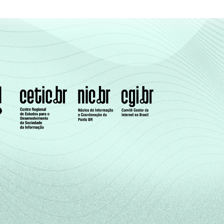
56
32
5
5
2
tic-br-informa-correcao-dos-resultados-da-
de 2013.