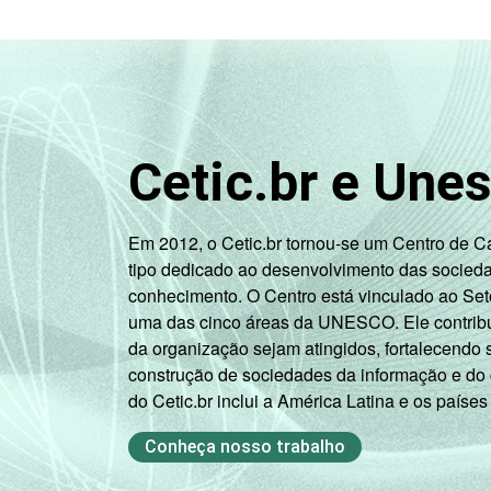
41 anos ou
mais
Essa tabela foi corrigida em maio de 
pesquisa-tic-saude-2013/
1
Base: 2696 enfermeiros. Respostas e
Cetic.br e Une
Fonte: NIC.br - fev 2013 / ago 2013
Em 2012, o Cetic.br tornou-se um Centro de 
tipo dedicado ao desenvolvimento das socied
conhecimento. O Centro está vinculado ao Set
uma das cinco áreas da UNESCO. Ele contribui
da organização sejam atingidos, fortalecendo 
construção de sociedades da informação e do
do Cetic.br inclui a América Latina e os países
Conheça nosso trabalho