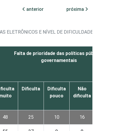
anterior
próxima
AS ELETRÔNICOS E NÍVEL DE DIFICULDADE OBSERVADA
Falta de prioridade das políticas públicas
governamentais
ficulta
Dificulta
Dificulta
Não
Não sabe /
D
muito
pouco
dificulta
Não
respondeu
48
25
10
16
1