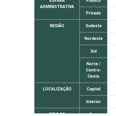
ESFERA
Público
ADMINISTRATIVA
Privado
REGIÃO
Sudeste
Nordeste
Sul
Norte /
Centro-
Oeste
LOCALIZAÇÃO
Capital
Interior
TIPO DE
Sem