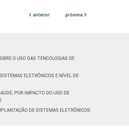
52
24
9
14
1
anterior
próxima
46
26
11
15
2
OBRE O USO DAS TENCOLOGIAS DE
46
24
10
18
2
SISTEMAS ELETRÔNICOS E NÍVEL DE
47
31
9
11
2
AÚDE, POR IMPACTO DO USO DE
O
IMPLANTAÇÃO DE SISTEMAS ELETRÔNICOS
44
15
13
26
1