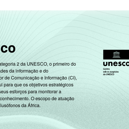
65
17
9
8
1
2015. Para mais informações, acesse
https://cetic.br/noticia/ce
stimuladas. Dados coletados entre fevereiro de 2013 e agosto 
sco
Categoria 2 da UNESCO, o primeiro do
ades da informação e do
or de Comunicação e Informação (CI),
 para que os objetivos estratégicos
seus esforços para monitorar a
 conhecimento. O escopo de atuação
 lusófonos da África.