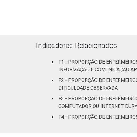
ESTABELECIMENTO
Internação
Com
Internação
(até 50
leitos)
Indicadores Relacionados
Com
F1 - PROPORÇÃO DE ENFERMEIRO
Internação
INFORMAÇÃO E COMUNICAÇÃO APL
(mais de
50 leitos)
F2 - PROPORÇÃO DE ENFERMEIROS
DIFICULDADE OBSERVADA
FAIXA ETÁRIA
Até 30
F3 - PROPORÇÃO DE ENFERMEIRO
anos
COMPUTADOR OU INTERNET DURA
31 a 40
F4 - PROPORÇÃO DE ENFERMEIRO
anos