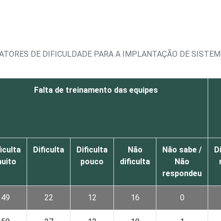
FATORES DE DIFICULDADE PARA A IMPLANTAÇÃO DE SISTEM
Falta de treinamento das equipes
iculta
Dificulta
Dificulta
Não
Não sabe /
Di
uito
pouco
dificulta
Não
respondeu
49
22
12
16
0