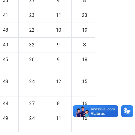
55
27
9
8
2
41
23
11
23
1
48
22
10
19
1
49
32
9
8
3
45
26
9
18
2
48
24
12
15
1
44
27
8
16
4
49
24
11
16
1