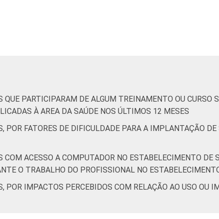
48
25
14
13
0
46
23
15
16
1
S QUE PARTICIPARAM DE ALGUM TREINAMENTO OU CURSO S
50
20
11
18
0
ICADAS À AREA DA SAÚDE NOS ÚLTIMOS 12 MESES
, POR FATORES DE DIFICULDADE PARA A IMPLANTAÇÃO DE 
47
31
12
10
0
S COM ACESSO A COMPUTADOR NO ESTABELECIMENTO DE S
NTE O TRABALHO DO PROFISSIONAL NO ESTABELECIMENT
S, POR IMPACTOS PERCEBIDOS COM RELAÇÃO AO USO OU 
43
18
13
26
0