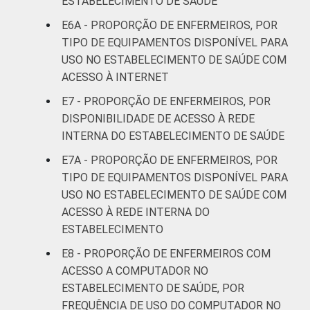
ESTABELECIMENTO DE SAÚDE
resultados da alternativa "sim". Dados
coletados entre fevereiro de 2013 e agosto
E6A - PROPORÇÃO DE ENFERMEIROS, POR
de 2013.
TIPO DE EQUIPAMENTOS DISPONÍVEL PARA
Fonte: NIC.br - fev 2013 / ago 2013
USO NO ESTABELECIMENTO DE SAÚDE COM
ACESSO À INTERNET
E7 - PROPORÇÃO DE ENFERMEIROS, POR
DISPONIBILIDADE DE ACESSO À REDE
INTERNA DO ESTABELECIMENTO DE SAÚDE
E7A - PROPORÇÃO DE ENFERMEIROS, POR
TIPO DE EQUIPAMENTOS DISPONÍVEL PARA
USO NO ESTABELECIMENTO DE SAÚDE COM
ACESSO À REDE INTERNA DO
ESTABELECIMENTO
E8 - PROPORÇÃO DE ENFERMEIROS COM
ACESSO A COMPUTADOR NO
ESTABELECIMENTO DE SAÚDE, POR
FREQUÊNCIA DE USO DO COMPUTADOR NO