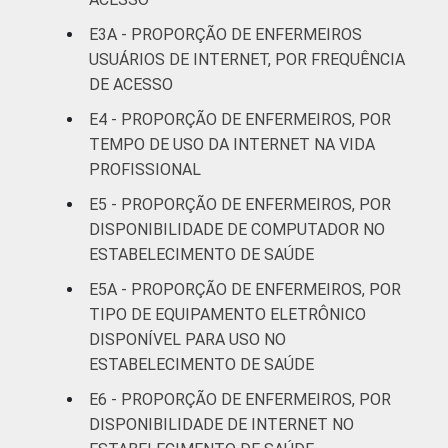
FAIXA ETÁRIA
Até 30
14
E3A - PROPORÇÃO DE ENFERMEIROS
anos
USUÁRIOS DE INTERNET, POR FREQUÊNCIA
DE ACESSO
31 a 40
24
anos
E4 - PROPORÇÃO DE ENFERMEIROS, POR
TEMPO DE USO DA INTERNET NA VIDA
41 anos ou
PROFISSIONAL
16
mais
E5 - PROPORÇÃO DE ENFERMEIROS, POR
DISPONIBILIDADE DE COMPUTADOR NO
Essa tabela foi corrigida em maio de 2015.
ESTABELECIMENTO DE SAÚDE
Para mais informações, acesse
E5A - PROPORÇÃO DE ENFERMEIROS, POR
https://cetic.br/noticia/cetic-br-informa-
TIPO DE EQUIPAMENTO ELETRÔNICO
correcao-dos-resultados-da-pesquisa-tic-
saude-2013/
DISPONÍVEL PARA USO NO
1
Base: 1940 enfermeiros com acesso a
ESTABELECIMENTO DE SAÚDE
computador no estabelecimento de saúde.
E6 - PROPORÇÃO DE ENFERMEIROS, POR
Respostas estimuladas. Cada item
DISPONIBILIDADE DE INTERNET NO
apresentado se refere apenas aos