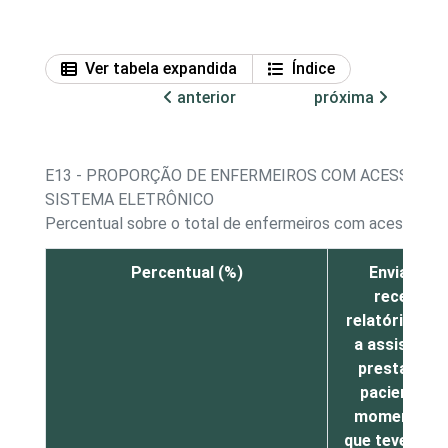
Ver tabela expandida
Índice
anterior
próxima
E13 - PROPORÇÃO DE ENFERMEIROS COM ACESSO A 
SISTEMA ELETRÔNICO
Percentual sobre o total de enfermeiros com acesso a 
Percentual (%)
Enviar ou
receber
relatório sob
a assistênci
prestada a
paciente no
momento e
que teve alta