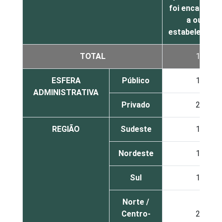
foi encaminh
a outro
estabelecime
TOTAL
18
ESFERA
Público
16
ADMINISTRATIVA
Privado
20
REGIÃO
Sudeste
17
Nordeste
18
Sul
18
Norte /
Centro-
25