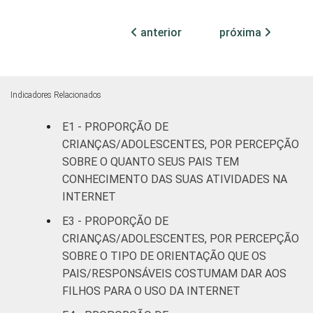
ESCOLARIDADE
Até
DOS PAIS OU
Fundamental
49
anterior
próxima
RESPONSÁVEIS
I
Fundamental
53
II
Indicadores Relacionados
Médio ou
E1 - PROPORÇÃO DE
63
mais
CRIANÇAS/ADOLESCENTES, POR PERCEPÇÃO
SOBRE O QUANTO SEUS PAIS TEM
FAIXA ETÁRIA
De 9 a 10
CONHECIMENTO DAS SUAS ATIVIDADES NA
48
DA CRIANÇA OU
anos
INTERNET
DO
E3 - PROPORÇÃO DE
ADOLESCENTE
De 11 a 12
62
CRIANÇAS/ADOLESCENTES, POR PERCEPÇÃO
anos
SOBRE O TIPO DE ORIENTAÇÃO QUE OS
PAIS/RESPONSÁVEIS COSTUMAM DAR AOS
De 13 a 14
59
FILHOS PARA O USO DA INTERNET
anos