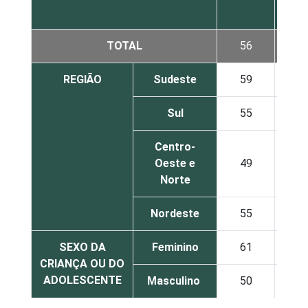
TOTAL
56
REGIÃO
Sudeste
59
Sul
55
Centro-
Oeste e
49
Norte
Nordeste
55
SEXO DA
Feminino
61
CRIANÇA OU DO
ADOLESCENTE
Masculino
50