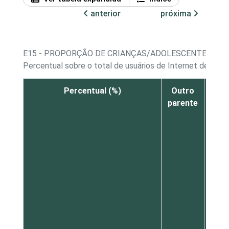
anterior
próxima
E15 - PROPORÇÃO DE CRIANÇAS/ADOLESCENTES, PO
Percentual sobre o total de usuários de Internet de 9 a 
Percentual (%)
Outro
Prof
parente