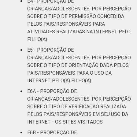
E4 - PROPORÇÃO DE
De 15 a 17
CRIANÇAS/ADOLESCENTES, POR PERCEPÇÃO
55
anos
SOBRE O TIPO DE PERMISSÃO CONCEDIDA
PELOS PAIS/RESPONSÁVEIS PARA
RENDA
Até 1 SM
39
ATIVIDADES REALIZADAS NA INTERNET PELO
FAMILIAR
FILHO(A)
Mais de 1
57
E5 - PROPORÇÃO DE
SM até 2 SM
CRIANÇAS/ADOLESCENTES, POR PERCEPÇÃO
SOBRE O TIPO DE ORIENTAÇÃO DADA PELOS
Mais de 2
57
PAIS/RESPONSÁVEIS PARA O USO DA
SM até 3 SM
INTERNET PELO(A) FILHO(A)
Mais de 3
E6A - PROPORÇÃO DE
65
SM
CRIANÇAS/ADOLESCENTES, POR PERCEPÇÃO
SOBRE O TIPO DE VERIFICAÇÃO REALIZADA
CLASSE
AB
63
PELOS PAIS/RESPONSÁVEIS EM SEU USO DA
SOCIAL
INTERNET - OS SITES VISITADOS
C
55
E6B - PROPORÇÃO DE