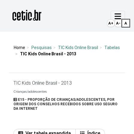
Ir para o conteúdo
Página inicial
A+
A-
A
Home
Pesquisas
TIC Kids Online Brasil
Tabelas
TIC Kids Online Brasil - 2013
TIC Kids Online Brasil - 2013
Crianças/adolescentes
E15 - PROPORÇÃO DE CRIANÇAS/ADOLESCENTES, POR
ORIGEM DOS CONSELHOS RECEBIDOS SOBRE USO SEGURO
DA INTERNET
Ver tabela expandida
Índice