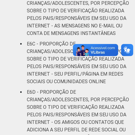
CRIANÇAS/ADOLESCENTES, POR PERCEPÇÃO
DE
45
SOBRE O TIPO DE VERIFICAÇÃO REALIZADA
PELOS PAIS/RESPONSÁVEIS EM SEU USO DA
¹Base: 2 261 usuários de Internet de 9 a 17
INTERNET - AS MENSAGENS NO E-MAIL OU
anos. Respostas múltiplas e estimuladas.
CONTA DE MENSAGENS INSTANTÂNEAS
Dados coletados entre setembro de 2013 e
janeiro de 2014.
E6C - PROPORÇÃO DE
Fonte: NIC.br - set/2013 a jan/2014
CRIANÇAS/ADOLESCENTES, POR PERCEPÇÃO
SOBRE O TIPO DE VERIFICAÇÃO REALIZADA
PELOS PAIS/RESPONSÁVEIS EM SEU USO DA
INTERNET - SEU PERFIL/PÁGINA EM REDES
SOCIAIS OU COMUNIDADES ONLINE
E6D - PROPORÇÃO DE
CRIANÇAS/ADOLESCENTES, POR PERCEPÇÃO
SOBRE O TIPO DE VERIFICAÇÃO REALIZADA
PELOS PAIS/RESPONSÁVEIS EM SEU USO DA
INTERNET - OS AMIGOS OU CONTATOS QUE
ADICIONA A SEU PERFIL DE REDE SOCIAL OU