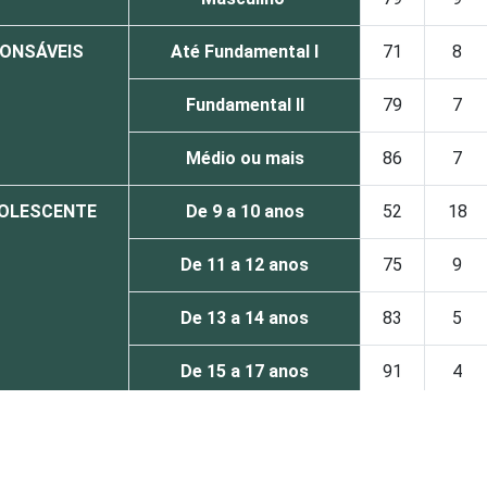
PONSÁVEIS
Até Fundamental I
71
8
Fundamental II
79
7
Médio ou mais
86
7
DOLESCENTE
De 9 a 10 anos
52
18
De 11 a 12 anos
75
9
De 13 a 14 anos
83
5
De 15 a 17 anos
91
4
Até 1 SM
66
9
Mais de 1 SM até 2 SM
78
6