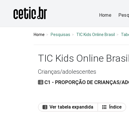
Ir para o conteúdo
Página inicial
Home
Pesq
Home
Pesquisas
TIC Kids Online Brasil
Tab
TIC Kids Online Brasi
Crianças/adolescentes
C1 - PROPORÇÃO DE CRIANÇAS/AD
Ver tabela expandida
Índice