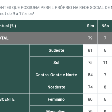
NTES QUE POSSUEM PERFIL PRÓPRIO NA REDE SOCIAL DE 
rnet de 9 a 17 anos¹
tual (%)
Sim
Não
OTAL
79
7
Sudeste
81
6
Sul
75
11
Centro-Oeste e Norte
84
7
Nordeste
74
8
ESCENTE
Feminino
80
6
Masculino
79
9