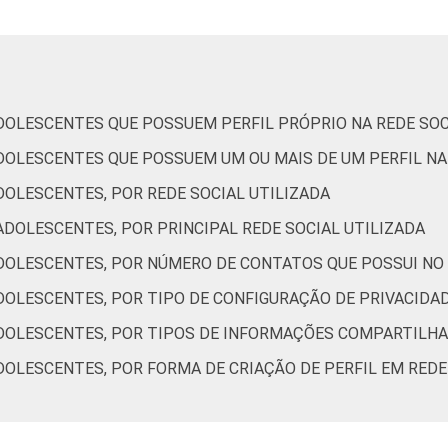
Mais de 2 SM até 3 SM
81
9
Mais de 3 SM
86
7
DOLESCENTES QUE POSSUEM PERFIL PRÓPRIO NA REDE SOC
AB
86
7
DOLESCENTES QUE POSSUEM UM OU MAIS DE UM PERFIL NA
C
78
8
DOLESCENTES, POR REDE SOCIAL UTILIZADA
DOLESCENTES, POR PRINCIPAL REDE SOCIAL UTILIZADA
DE
67
6
DOLESCENTES, POR NÚMERO DE CONTATOS QUE POSSUI NO S
 a 17 anos. Dados coletados entre setembro de 2013 e janeiro d
OLESCENTES, POR TIPO DE CONFIGURAÇÃO DE PRIVACIDAD
DOLESCENTES, POR TIPOS DE INFORMAÇÕES COMPARTILHAD
DOLESCENTES, POR FORMA DE CRIAÇÃO DE PERFIL EM REDE