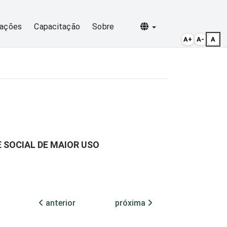
Selecionar idioma
cações
Capacitação
Sobre
A+
A-
A
 SOCIAL DE MAIOR USO
anterior
próxima