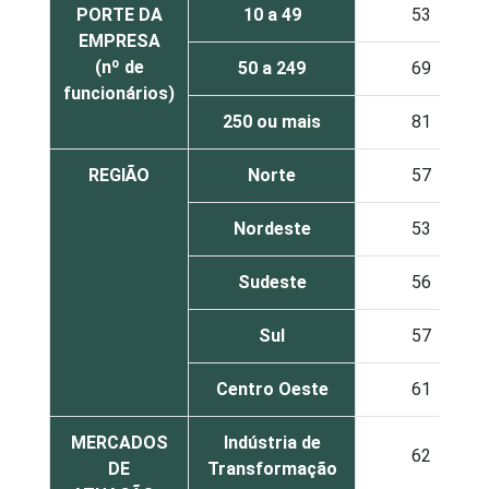
PORTE DA
10 a 49
53
EMPRESA
(nº de
50 a 249
69
funcionários)
250 ou mais
81
REGIÃO
Norte
57
Nordeste
53
Sudeste
56
Sul
57
Centro Oeste
61
MERCADOS
Indústria de
62
DE
Transformação