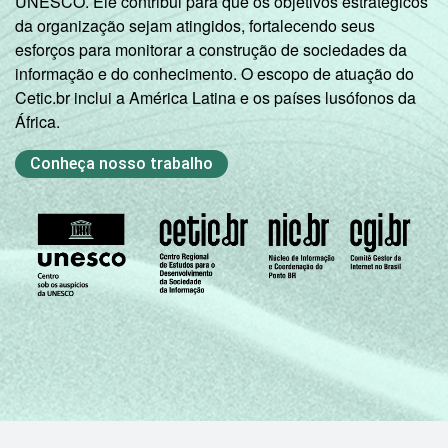
UNESCO. Ele contribui para que os objetivos estratégicos
1
Base ponderada: 4.728 empresas com
da organização sejam atingidos, fortalecendo seus
acesso à Internet, com 10 ou mais
esforços para monitorar a construção de sociedades da
funcionários, que constituem os seguintes
informação e do conhecimento. O escopo de atuação do
segmentos da CNAE 2.0: seção C, F, G, H, I, J,
Cetic.br inclui a América Latina e os países lusófonos da
L, M, N, R e S. Respostas múltiplas e
África.
estimuladas referentes aos últimos 12
meses
Conheça nosso trabalho
2
Não sabe / Não respondeu.
Fonte: NIC.br - set/dez 2010