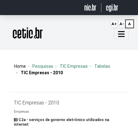
Ir para o conteúdo
A+
A-
A
Página inicial
Home
Pesquisas
TIC Empresas
Tabelas
TIC Empresas - 2010
TIC Empresas - 2010
Empresas
C2a - serviços de governo eletrônico utilizados na
internet