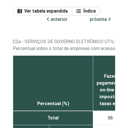
Ver tabela expandida
Índice
anterior
próxima
C2a - SERVIÇOS DE GOVERNO ELETRÔNICO UTILIZAD
Percentual sobre o total de empresas com acesso à Int
Fazer
pagamentos
on-line de
impostos,
Percentual (%)
taxas etc
Total
56