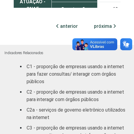
ATUAÇÃO -
CNAE
Construção
62
Comércio,
anterior
próxima
reparação de
veículos
51
automotores e
motocicletas
Indicadores Relacionados
C1 - proporção de empresas usando a internet
Transporte,
para fazer consultas/ interagir com órgãos
armazenagem e
63
públicos
correio
C2 - proporção de empresas usando a internet
Alojamento e
para interagir com órgãos públicos
50
alimentação
C2a - serviços de governo eletrônico utilizados
na internet
Atividades
imobiliárias;
C3 - proporção de empresas usando a internet
Atividades