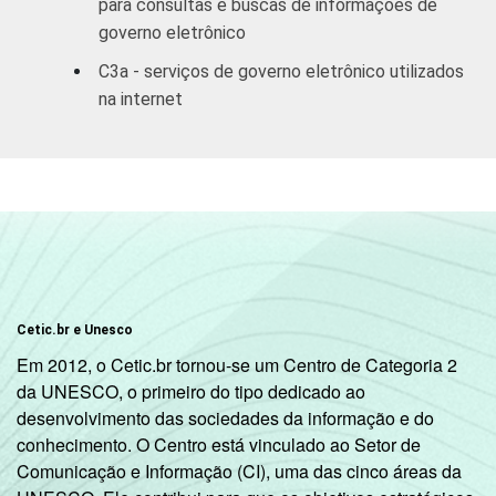
para consultas e buscas de informações de
profissionais,
governo eletrônico
científicas e
C3a - serviços de governo eletrônico utilizados
técnicas;
66
na internet
Atividades
administrativas
e
serviços
complementares
Informação e
comunicação;
Artes, cultura,
Cetic.br e Unesco
esporte
46
Em 2012, o Cetic.br tornou-se um Centro de Categoria 2
e recreação;
da UNESCO, o primeiro do tipo dedicado ao
Outras
desenvolvimento das sociedades da informação e do
atividades de
conhecimento. O Centro está vinculado ao Setor de
serviços
Comunicação e Informação (CI), uma das cinco áreas da