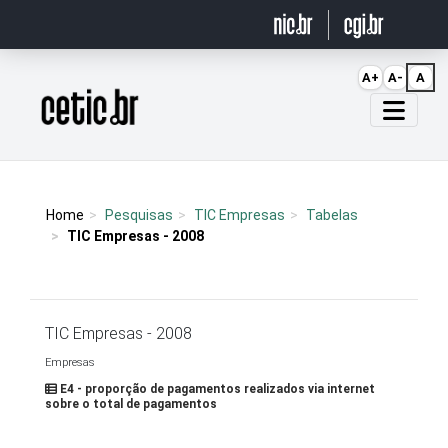
Ir para o conteúdo
A+
A-
A
Página inicial
Home
Pesquisas
TIC Empresas
Tabelas
TIC Empresas - 2008
TIC Empresas - 2008
Empresas
E4 - proporção de pagamentos realizados via internet
sobre o total de pagamentos