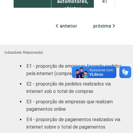
automotores,
41
19
objetos
pessoais e
domésticos
anterior
próxima
Construção/
Alojamento e
Alimentação/
Indicadores Relacionados
Transporte,
armazenagem
E1 - proporção de empresas fazendo pedidos
e
pela internet (compras)
comunicações/
E2 - proporção de pedidos realizados via
Atividades
internet sob o total de compras
imobiliárias,
45
18
aluguéis e
E3 - proporção de empresas que realizam
serviços
pagamentos online
prestados às
E4 - proporção de pagamentos realizados via
empresas/
internet sobre o total de pagamentos
Outros