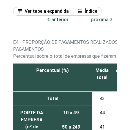
Ver tabela expandida
Índice
anterior
próxima
E4 - PROPORÇÃO DE PAGAMENTOS REALIZADOS VIA 
PAGAMENTOS
Percentual sobre o total de empresas que fizeram paga
Percentual (%)
Média
Até
total
5%
Total
43
18
PORTE DA
10 a 49
44
18
EMPRESA
(nº de
50 a 249
41
22