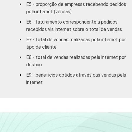
serviços
E5 - proporção de empresas recebendo pedidos
coletivos
pela internet (vendas)
sociais e
E6 - faturamento correspondente a pedidos
3
pessoais
recebidos via internet sobre o total de vendas
E7 - total de vendas realizadas pela internet por
1
Base: 1.146 empresas que fizeram
tipo de cliente
pagamentos online, com 10 ou mais
funcionários, que constituem os seguintes
E8 - total de vendas realizadas pela internet por
segmentos da CNAE 1.0: seção D, F, G, H, I, K
destino
e a seção O sem os grupos 90 e 91.
E9 - benefícios obtidos através das vendas pela
Respostas referentes aos últimos doze
internet
meses.
3
A categoria "O - Outros serviços coletivos,
sociais e pessoais" não reúne os grupos 90-
Limpeza urbana e esgoto e Atividades
relacionadas e 91 atividades associativas.
Veja a tabela de
erros estatísticos
aproximados
para cada variável este