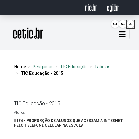
Ir para o conteúdo
A+
A-
A
Página inicial
Home
Pesquisas
TIC Educação
Tabelas
TIC Educação - 2015
TIC Educação - 2015
Alunos
F4 - PROPORÇÃO DE ALUNOS QUE ACESSAM A INTERNET
PELO TELEFONE CELULAR NA ESCOLA