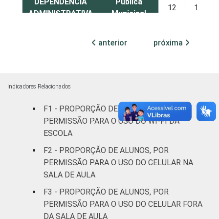
DEPENDÊNCIA
Pública
12
10
ADMINISTRATIVA
Municipal
Pública
anterior
próxima
32
12
Estadual
Total -
24
11
Públicas
Indicadores Relacionados
F1 - PROPORÇÃO DE ALUNOS, POR
Particular
34
15
PERMISSÃO PARA O USO DO WI-FI DA
SÉRIE
4ª série / 5º
ESCOLA
ano do
F2 - PROPORÇÃO DE ALUNOS, POR
9
13
Ensino
PERMISSÃO PARA O USO DO CELULAR NA
Fundamental
SALA DE AULA
F3 - PROPORÇÃO DE ALUNOS, POR
8ª série / 9º
ano do
PERMISSÃO PARA O USO DO CELULAR FORA
34
9
Ensino
DA SALA DE AULA