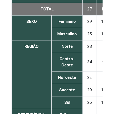
TOTAL
27
12
SEXO
Feminino
29
13
Masculino
25
12
REGIÃO
Norte
28
7
Centro-
34
9
Oeste
Nordeste
22
5
Sudeste
29
16
Sul
26
16