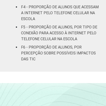
Fundamental
F4 - PROPORÇÃO DE ALUNOS QUE ACESSAM
A INTERNET PELO TELEFONE CELULAR NA
2º ano do
ESCOLA
Ensino
44
15
Médio
F5 - PROPORÇÃO DE ALUNOS, POR TIPO DE
CONEXÃO PARA ACESSO À INTERNET PELO
TELEFONE CELULAR NA ESCOLA
Base: 7955 alunos usuários de Internet.
Dados coletados entre setembro e
F6 - PROPORÇÃO DE ALUNOS, POR
dezembro de 2015.
PERCEPÇÃO SOBRE POSSÍVEIS IMPACTOS
DAS TIC