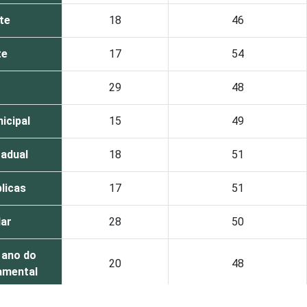
te
18
46
te
17
54
29
48
icipal
15
49
tadual
18
51
blicas
17
51
lar
28
50
º ano do
20
48
amental
º ano do