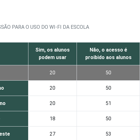
SÃO PARA O USO DO WI-FI DA ESCOLA
Sim, os alunos
Não, o acesso é
podem usar
proibido aos alunos
20
50
no
20
50
ino
20
51
e
18
50
este
27
53