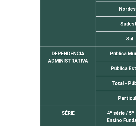
Nordes
Sudes
Sul
DEPENDÊNCIA
Pública Mun
ADMINISTRATIVA
Pública Es
Total - Pú
Particu
SÉRIE
4ª série / 5
Ensino Fund
8ª série / 9