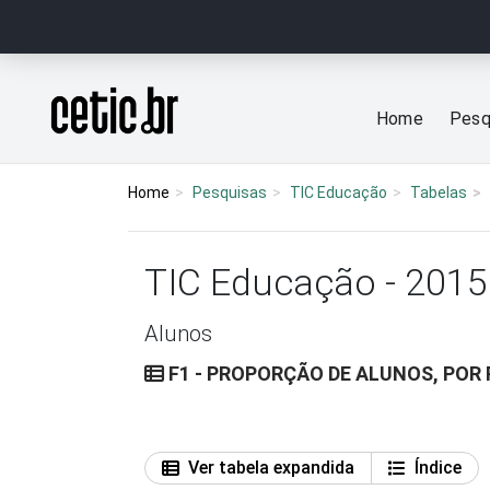
Ir para o conteúdo
Página inicial
Home
Pesq
Home
Pesquisas
TIC Educação
Tabelas
TIC Educação - 2015
Alunos
F1 - PROPORÇÃO DE ALUNOS, POR 
Ver tabela expandida
Índice