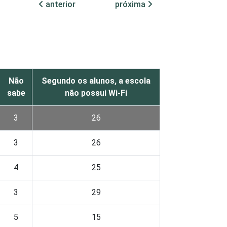
anterior
próxima
Não
Segundo os alunos, a escola
sabe
não possui Wi-Fi
3
26
3
26
4
25
3
29
5
15