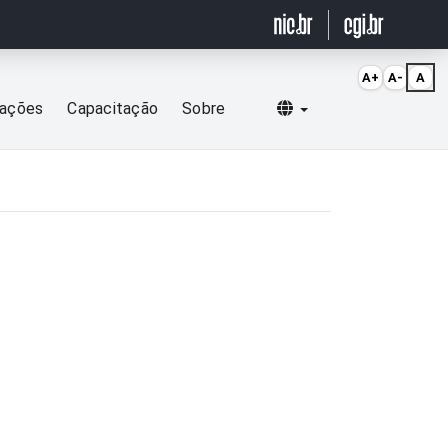
A+
A-
A
Selecionar idioma
cações
Capacitação
Sobre