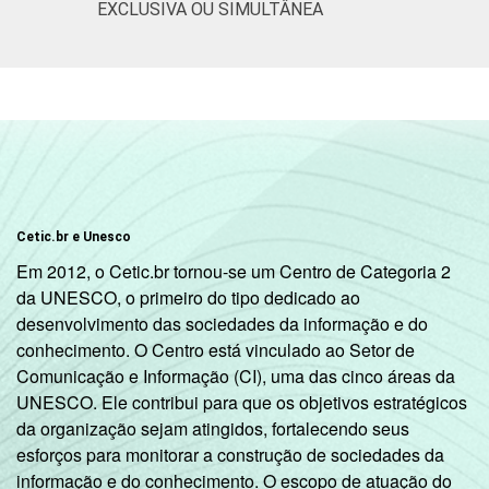
EXCLUSIVA OU SIMULTÂNEA
Não
64
2
respondeu
Classe
A
82
3
social
B
76
2
C
65
1
Cetic.br e Unesco
Em 2012, o Cetic.br tornou-se um Centro de Categoria 2
DE
59
1
da UNESCO, o primeiro do tipo dedicado ao
desenvolvimento das sociedades da informação e do
Condição
PEA
71
2
conhecimento. O Centro está vinculado ao Setor de
de
Comunicação e Informação (CI), uma das cinco áreas da
atividade
Não PEA
62
1
UNESCO. Ele contribui para que os objetivos estratégicos
da organização sejam atingidos, fortalecendo seus
Fonte: CGI.br/NIC.br, Centro Regional de
esforços para monitorar a construção de sociedades da
Estudos para o Desenvolvimento da
informação e do conhecimento. O escopo de atuação do