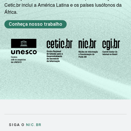
Sociedade da Informação (Cetic.br),
Cetic.br inclui a América Latina e os países lusófonos da
Pesquisa sobre o Uso das Tecnologias de
África.
Informação e Comunicação nos domicílios
brasileiros - TIC Domicílios 2016.
Conheça nosso trabalho
SIGA O
NIC.BR