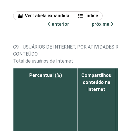
Ver tabela expandida
Índice
anterior
próxima
C9 - USUÁRIOS DE INTERNET, POR ATIVIDADES REA
CONTEÚDO
Total de usuários de Internet
Percentual (%)
Compartilhou
Crio
conteúdo na
atual
Internet
blo
pági
n
Inte
o
webs