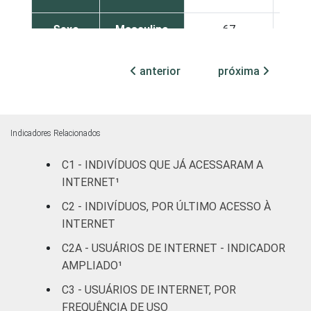
Sexo
Masculino
67
1
Feminino
69
1
anterior
próxima
Grau de
Analfabeto /
instrução
Educação
39
9
infantil
Indicadores Relacionados
C1 - INDIVÍDUOS QUE JÁ ACESSARAM A
Fundamental
57
1
INTERNET¹
Médio
70
1
C2 - INDIVÍDUOS, POR ÚLTIMO ACESSO À
INTERNET
Superior
80
2
C2A - USUÁRIOS DE INTERNET - INDICADOR
AMPLIADO¹
Faixa
De 10 a 15
60
1
etária
anos
C3 - USUÁRIOS DE INTERNET, POR
FREQUÊNCIA DE USO