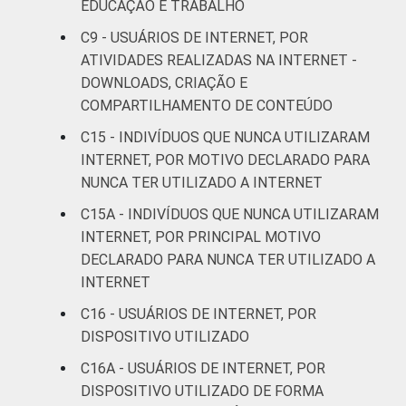
EDUCAÇÃO E TRABALHO
C9 - USUÁRIOS DE INTERNET, POR
Mais de 2
69
1
ATIVIDADES REALIZADAS NA INTERNET -
SM até 3 SM
DOWNLOADS, CRIAÇÃO E
COMPARTILHAMENTO DE CONTEÚDO
Mais de 3
75
2
SM até 5 SM
C15 - INDIVÍDUOS QUE NUNCA UTILIZARAM
INTERNET, POR MOTIVO DECLARADO PARA
Mais de 5
NUNCA TER UTILIZADO A INTERNET
SM até 10
79
2
C15A - INDIVÍDUOS QUE NUNCA UTILIZARAM
SM
INTERNET, POR PRINCIPAL MOTIVO
DECLARADO PARA NUNCA TER UTILIZADO A
Mais de 10
84
2
INTERNET
SM
C16 - USUÁRIOS DE INTERNET, POR
Não tem
DISPOSITIVO UTILIZADO
63
1
renda
C16A - USUÁRIOS DE INTERNET, POR
DISPOSITIVO UTILIZADO DE FORMA
Não sabe
68
1