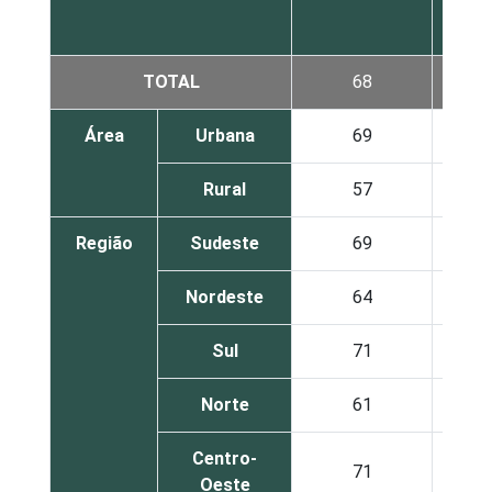
TOTAL
68
1
Área
Urbana
69
1
Rural
57
1
Região
Sudeste
69
1
Nordeste
64
1
Sul
71
2
Norte
61
1
Centro-
71
1
Oeste