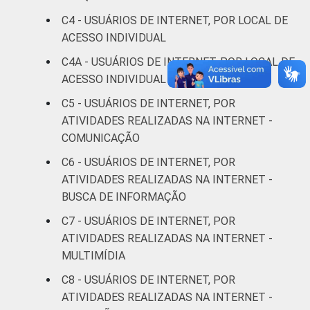
De 16 a 24
78
2
C4 - USUÁRIOS DE INTERNET, POR LOCAL DE
anos
ACESSO INDIVIDUAL
De 25 a 34
C4A - USUÁRIOS DE INTERNET, POR LOCAL DE
71
2
anos
ACESSO INDIVIDUAL MAIS FREQUENTE
C5 - USUÁRIOS DE INTERNET, POR
De 35 a 44
67
1
ATIVIDADES REALIZADAS NA INTERNET -
anos
COMUNICAÇÃO
De 45 a 59
C6 - USUÁRIOS DE INTERNET, POR
63
1
anos
ATIVIDADES REALIZADAS NA INTERNET -
BUSCA DE INFORMAÇÃO
De 60 anos
47
1
C7 - USUÁRIOS DE INTERNET, POR
ou mais
ATIVIDADES REALIZADAS NA INTERNET -
MULTIMÍDIA
Renda
Até 1 SM
57
1
Familiar
C8 - USUÁRIOS DE INTERNET, POR
Mais de 1
ATIVIDADES REALIZADAS NA INTERNET -
64
1
SM até 2 SM