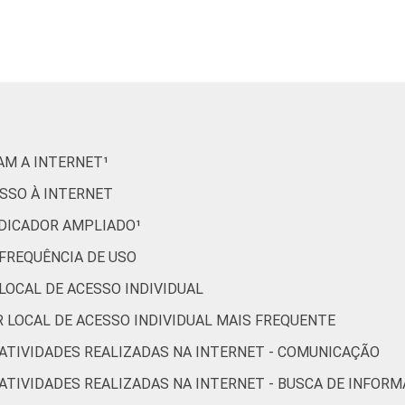
34
32
14
94
53
70
26
94
29
23
16
90
RAM A INTERNET¹
36
37
11
96
ESSO À INTERNET
INDICADOR AMPLIADO¹
30
40
22
97
 FREQUÊNCIA DE USO
 LOCAL DE ACESSO INDIVIDUAL
37
36
19
95
OR LOCAL DE ACESSO INDIVIDUAL MAIS FREQUENTE
R ATIVIDADES REALIZADAS NA INTERNET - COMUNICAÇÃO
39
34
12
90
R ATIVIDADES REALIZADAS NA INTERNET - BUSCA DE INFOR