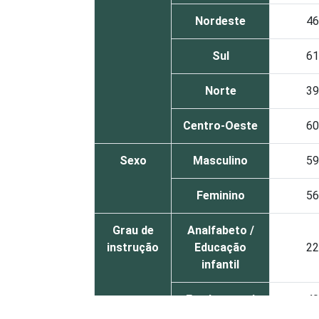
Nordeste
46
Sul
61
Norte
39
Centro-Oeste
60
Sexo
Masculino
59
Feminino
56
Grau de
Analfabeto /
instrução
Educação
22
infantil
Fundamental
40