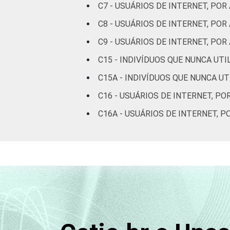
C7 - USUÁRIOS DE INTERNET, POR
De 60 anos ou
C8 - USUÁRIOS DE INTERNET, PO
69
mais
C9 - USUÁRIOS DE INTERNET, P
Renda
Até 1 SM
34
C15 - INDIVÍDUOS QUE NUNCA UT
Familiar
C15A - INDIVÍDUOS QUE NUNCA U
Mais de 1 SM
49
até 2 SM
C16 - USUÁRIOS DE INTERNET, PO
C16A - USUÁRIOS DE INTERNET, 
Mais de 2 SM
58
até 3 SM
Mais de 3 SM
69
até 5 SM
Mais de 5 SM
79
até 10 SM