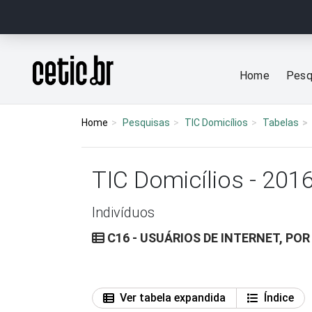
Ir para o conteúdo
Página inicial
Home
Pesq
Home
Pesquisas
TIC Domicílios
Tabelas
TIC Domicílios - 201
Indivíduos
C16 - USUÁRIOS DE INTERNET, POR
Ver tabela expandida
Índice