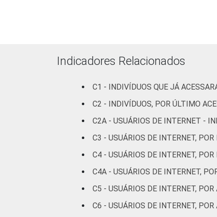
Médio
55
Superior
87
Faixa
De 10 a 15
Indicadores Relacionados
50
etária
anos
C1 - INDIVÍDUOS QUE JÁ ACESSA
De 16 a 24
58
C2 - INDIVÍDUOS, POR ÚLTIMO AC
anos
C2A - USUÁRIOS DE INTERNET - 
De 25 a 34
57
C3 - USUÁRIOS DE INTERNET, POR
anos
C4 - USUÁRIOS DE INTERNET, POR
De 35 a 44
58
C4A - USUÁRIOS DE INTERNET, P
anos
C5 - USUÁRIOS DE INTERNET, PO
De 45 a 59
59
C6 - USUÁRIOS DE INTERNET, PO
anos