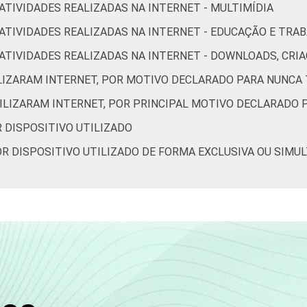
 ATIVIDADES REALIZADAS NA INTERNET - MULTIMÍDIA
R ATIVIDADES REALIZADAS NA INTERNET - EDUCAÇÃO E TRA
42
42
15
79
OR ATIVIDADES REALIZADAS NA INTERNET - DOWNLOADS, C
18
16
11
93
ILIZARAM INTERNET, POR MOTIVO DECLARADO PARA NUNCA 
TILIZARAM INTERNET, POR PRINCIPAL MOTIVO DECLARADO 
28
25
12
92
R DISPOSITIVO UTILIZADO
POR DISPOSITIVO UTILIZADO DE FORMA EXCLUSIVA OU SIMU
39
31
14
95
44
44
17
96
49
61
24
92