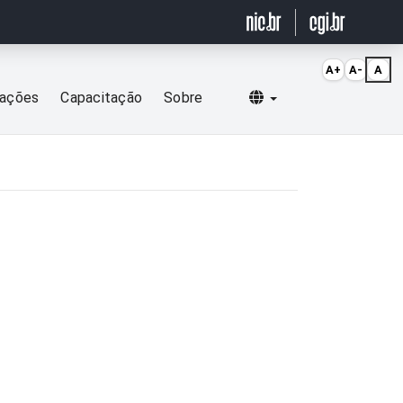
A+
A-
A
Selecionar idioma
cações
Capacitação
Sobre