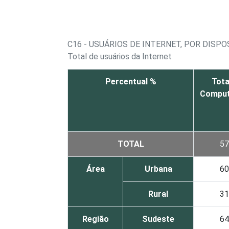
C16 - USUÁRIOS DE INTERNET, POR DISPO
Total de usuários da Internet
Percentual %
Tota
Comput
TOTAL
57
Área
Urbana
60
Rural
31
Região
Sudeste
64