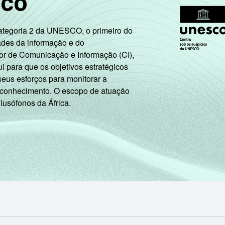
sco
58
81
34
96
20
22
7
89
Categoria 2 da UNESCO, o primeiro do
ades da informação e do
30
33
15
92
or de Comunicação e Informação (CI),
 para que os objetivos estratégicos
seus esforços para monitorar a
36
39
25
93
 conhecimento. O escopo de atuação
 lusófonos da África.
62
75
38
96
50
57
21
94
31
27
14
92
12
9
8
95
37
39
16
95