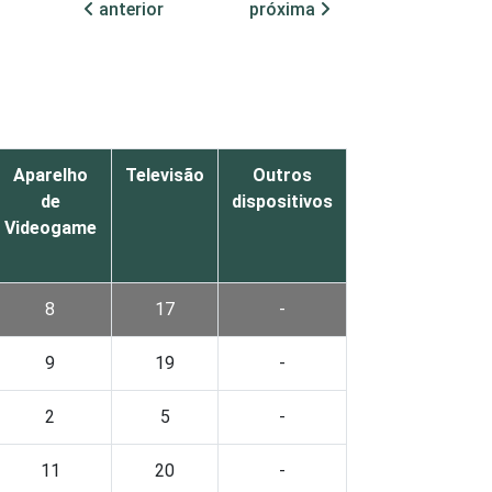
anterior
próxima
Aparelho
Televisão
Outros
de
dispositivos
Videogame
8
17
-
9
19
-
2
5
-
11
20
-