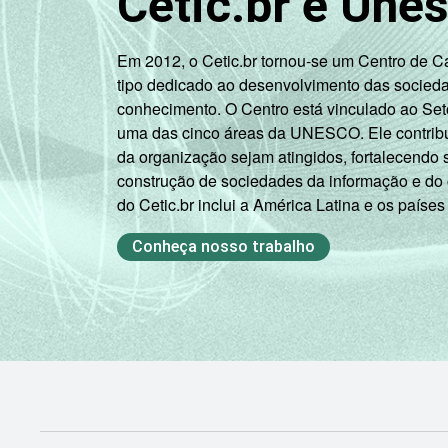
Cetic.br e Une
Mais de 10 SM
94
Não tem renda
40
Em 2012, o Cetic.br tornou-se um Centro de 
tipo dedicado ao desenvolvimento das socied
Não sabe
57
conhecimento. O Centro está vinculado ao Set
uma das cinco áreas da UNESCO. Ele contribui
Não
da organização sejam atingidos, fortalecendo 
62
respondeu
construção de sociedades da informação e do
do Cetic.br inclui a América Latina e os países
Classe
A
89
Conheça nosso trabalho
social
B
80
C
54
DE
23
Condição
PEA
60
de