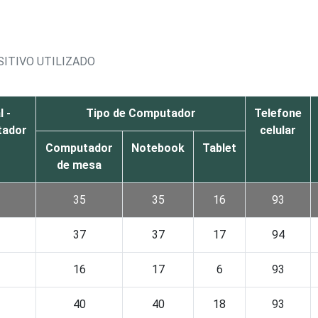
SITIVO UTILIZADO
l -
Tipo de Computador
Telefone
ador
celular
Computador
Notebook
Tablet
de mesa
35
35
16
93
37
37
17
94
16
17
6
93
40
40
18
93