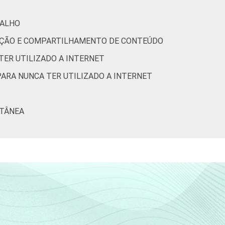
BALHO
2
11
-
RIAÇÃO E COMPARTILHAMENTO DE CONTEÚDO
4
8
-
TER UTILIZADO A INTERNET
PARA NUNCA TER UTILIZADO A INTERNET
6
14
-
LTÂNEA
9
15
-
12
22
-
9
24
-