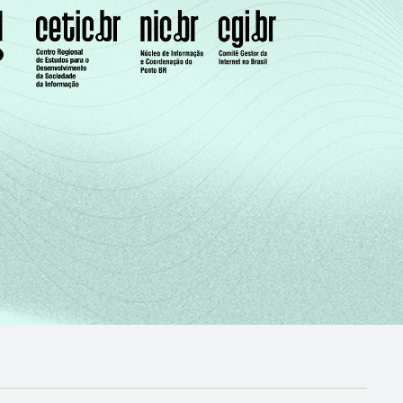
16
55
-
10
12
-
8
12
-
7
20
-
18
42
-
12
27
-
7
14
-
3
4
-
8
18
-