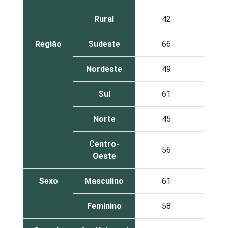
Rural
42
Região
Sudeste
66
Nordeste
49
Sul
61
Norte
45
Centro-
56
Oeste
Sexo
Masculino
61
Feminino
58