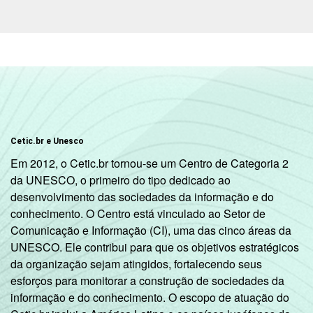
social
B
74
C
56
DE
36
Condição
PEA
68
de
Cetic.br e Unesco
atividade
Não PEA
37
Em 2012, o Cetic.br tornou-se um Centro de Categoria 2
da UNESCO, o primeiro do tipo dedicado ao
Fonte: CGI.br/NIC.br, Centro Regional de
desenvolvimento das sociedades da informação e do
Estudos para o Desenvolvimento da
conhecimento. O Centro está vinculado ao Setor de
Sociedade da Informação (Cetic.br),
Comunicação e Informação (CI), uma das cinco áreas da
Pesquisa sobre o Uso das Tecnologias de
UNESCO. Ele contribui para que os objetivos estratégicos
Informação e Comunicação nos domicílios
da organização sejam atingidos, fortalecendo seus
brasileiros - TIC Domicílios 2016.
esforços para monitorar a construção de sociedades da
informação e do conhecimento. O escopo de atuação do