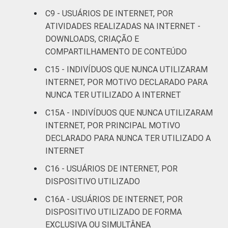
SM até 5 SM
C9 - USUÁRIOS DE INTERNET, POR
ATIVIDADES REALIZADAS NA INTERNET -
Mais de 5
DOWNLOADS, CRIAÇÃO E
SM até 10
78
COMPARTILHAMENTO DE CONTEÚDO
SM
C15 - INDIVÍDUOS QUE NUNCA UTILIZARAM
Mais de 10
INTERNET, POR MOTIVO DECLARADO PARA
86
SM
NUNCA TER UTILIZADO A INTERNET
C15A - INDIVÍDUOS QUE NUNCA UTILIZARAM
Não tem
21
INTERNET, POR PRINCIPAL MOTIVO
renda
DECLARADO PARA NUNCA TER UTILIZADO A
INTERNET
Não sabe
53
C16 - USUÁRIOS DE INTERNET, POR
Não
DISPOSITIVO UTILIZADO
60
respondeu
C16A - USUÁRIOS DE INTERNET, POR
DISPOSITIVO UTILIZADO DE FORMA
Classe
A
87
EXCLUSIVA OU SIMULTÂNEA