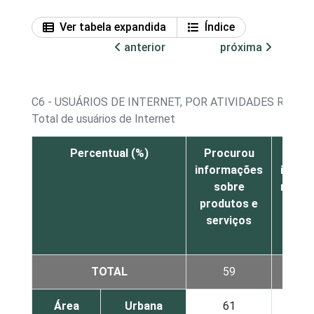
Ver tabela expandida
Índice
anterior
próxima
C6 - USUÁRIOS DE INTERNET, POR ATIVIDADES REAL
Total de usuários de Internet
Percentual (%)
Procurou
Pro
informações
infor
sobre
relac
produtos e
à saú
serviços
servi
sa
TOTAL
59
Área
Urbana
61