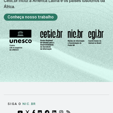
Cetic.br inclui a América Latina e os países lusófonos da
África.
Conheça nosso trabalho
SIGA O
NIC.BR
YOUTUBE DO NIC.BR (ABRE EM NOVA ABA)
TWITTER DO NIC.BR (ABRE EM NOVA ABA)
FACEBOOK DO NIC.BR (ABRE EM NOVA AB
FLICKR DO NIC.BR (ABRE EM NOVA AB
TELEGRAM DO NIC.BR (ABRE EM N
LINKEDIN DO NIC.BR (ABRE EM
INSTAGRAM DO NIC.BR (AB
RSS DO NIC.BR (ABRE 