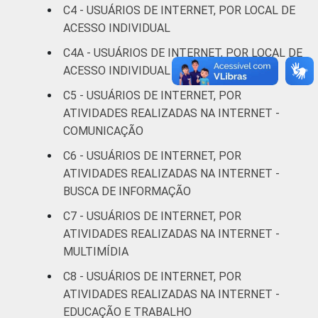
C4 - USUÁRIOS DE INTERNET, POR LOCAL DE
De 35 a 44
72
ACESSO INDIVIDUAL
anos
C4A - USUÁRIOS DE INTERNET, POR LOCAL DE
De 45 a 59
ACESSO INDIVIDUAL MAIS FREQUENTE
63
anos
C5 - USUÁRIOS DE INTERNET, POR
ATIVIDADES REALIZADAS NA INTERNET -
De 60 anos
54
COMUNICAÇÃO
ou mais
C6 - USUÁRIOS DE INTERNET, POR
Renda
Até 1 SM
36
ATIVIDADES REALIZADAS NA INTERNET -
Familiar
BUSCA DE INFORMAÇÃO
Mais de 1
54
C7 - USUÁRIOS DE INTERNET, POR
SM até 2 SM
ATIVIDADES REALIZADAS NA INTERNET -
MULTIMÍDIA
Mais de 2
63
SM até 3 SM
C8 - USUÁRIOS DE INTERNET, POR
ATIVIDADES REALIZADAS NA INTERNET -
Mais de 3
EDUCAÇÃO E TRABALHO
73