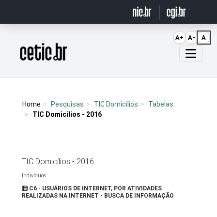
Ir para o conteúdo
A+
A-
A
Página inicial
Home
Pesquisas
TIC Domicílios
Tabelas
TIC Domicílios - 2016
TIC Domicílios - 2016
Indivíduos
C6 - USUÁRIOS DE INTERNET, POR ATIVIDADES
REALIZADAS NA INTERNET - BUSCA DE INFORMAÇÃO