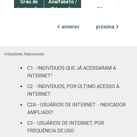
Grau de
Analfabeto /
instrução
Educação
26
infantil
anterior
próxima
Fundamental
33
Médio
65
Indicadores Relacionados
Superior
86
C1 - INDIVÍDUOS QUE JÁ ACESSARAM A
INTERNET¹
Faixa
De 10 a 15
17
etária
anos
C2 - INDIVÍDUOS, POR ÚLTIMO ACESSO À
INTERNET
De 16 a 24
61
C2A - USUÁRIOS DE INTERNET - INDICADOR
anos
AMPLIADO¹
De 25 a 34
C3 - USUÁRIOS DE INTERNET, POR
70
anos
FREQUÊNCIA DE USO