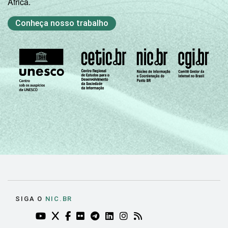
África.
Conheça nosso trabalho
SIGA O
NIC.BR
YOUTUBE DO NIC.BR (ABRE EM NOVA ABA)
TWITTER DO NIC.BR (ABRE EM NOVA ABA)
FACEBOOK DO NIC.BR (ABRE EM NOVA AB
FLICKR DO NIC.BR (ABRE EM NOVA AB
TELEGRAM DO NIC.BR (ABRE EM N
LINKEDIN DO NIC.BR (ABRE EM
INSTAGRAM DO NIC.BR (AB
RSS DO NIC.BR (ABRE 