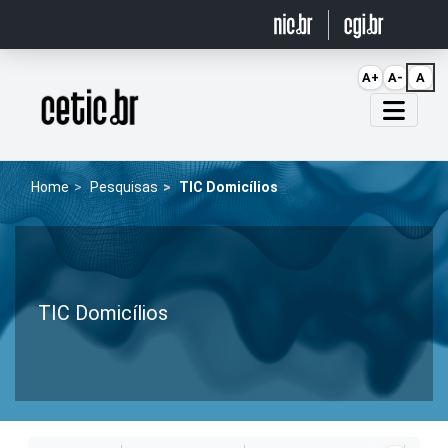
Ir para o conteúdo
A+
A-
A
Página inicial
Home
Pesquisas
TIC Domicílios
TIC Domicílios