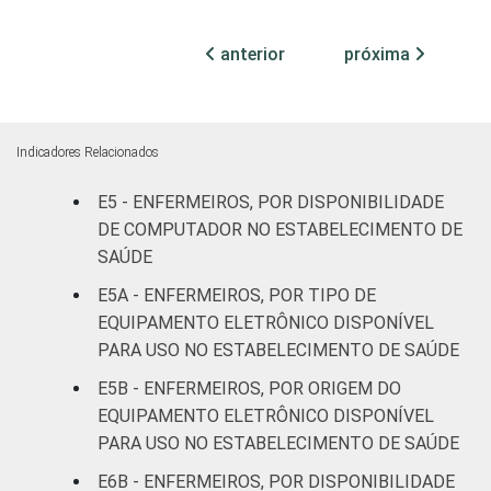
(até 50
leitos)
anterior
próxima
Com
internação
79
1
(mais de
Indicadores Relacionados
50 leitos)
E5 - ENFERMEIROS, POR DISPONIBILIDADE
Serviço de
DE COMPUTADOR NO ESTABELECIMENTO DE
apoio à
SAÚDE
-
diagnose e
E5A - ENFERMEIROS, POR TIPO DE
terapia
EQUIPAMENTO ELETRÔNICO DISPONÍVEL
PARA USO NO ESTABELECIMENTO DE SAÚDE
IDENTIFICAÇÃO DE
UBS
94
UNIDADE BÁSICA
E5B - ENFERMEIROS, POR ORIGEM DO
DE SAÚDE
Não UBS
80
1
EQUIPAMENTO ELETRÔNICO DISPONÍVEL
PARA USO NO ESTABELECIMENTO DE SAÚDE
FAIXA ETÁRIA
Até 30
91
E6B - ENFERMEIROS, POR DISPONIBILIDADE
anos