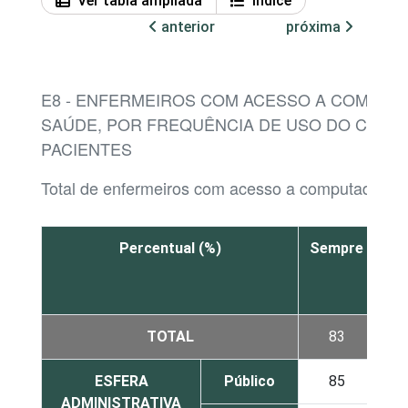
Ver tabla ampliada
Índice
anterior
próxima
E8 - ENFERMEIROS COM ACESSO A COMPUT
SAÚDE, POR FREQUÊNCIA DE USO DO COMP
PACIENTES
Total de enfermeiros com acesso a computador n
Percentual (%)
Sempre
À
ve
TOTAL
83
ESFERA
Público
85
ADMINISTRATIVA