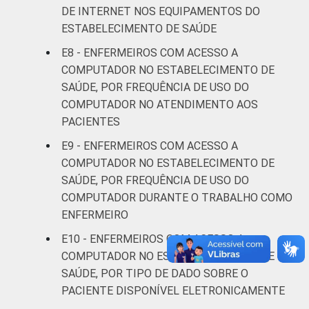
DE INTERNET NOS EQUIPAMENTOS DO
ESTABELECIMENTO DE SAÚDE
De 31 a 40
81
1
anos
E8 - ENFERMEIROS COM ACESSO A
COMPUTADOR NO ESTABELECIMENTO DE
De 41
SAÚDE, POR FREQUÊNCIA DE USO DO
anos ou
80
COMPUTADOR NO ATENDIMENTO AOS
mais
PACIENTES
E9 - ENFERMEIROS COM ACESSO A
LOCALIZAÇÃO
Capital
77
COMPUTADOR NO ESTABELECIMENTO DE
SAÚDE, POR FREQUÊNCIA DE USO DO
Interior
86
COMPUTADOR DURANTE O TRABALHO COMO
ENFERMEIRO
Fonte: Núcleo de Informação e Coordenação
do Ponto BR. (2024). Pesquisa sobre o uso
E10 - ENFERMEIROS COM ACESSO A
das tecnologias de informação e
COMPUTADOR NO ESTABELECIMENTO DE
comunicação nos estabelecimentos de
SAÚDE, POR TIPO DE DADO SOBRE O
saúde brasileiros: TIC Saúde 2024 [Tabelas].
PACIENTE DISPONÍVEL ELETRONICAMENTE